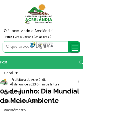
Olá, bem-vindo a Acrelândia!
Prefeito
Graia Caetano (União Brasil)
Post
Geral
Prefeitura de Acrelândia
Geral
5 de jun. de 2023
0 min de leitura
05 de junho: Dia Mundial
COVID-19
do Meio Ambiente
Saúde e Saneamento
Vacinômetro