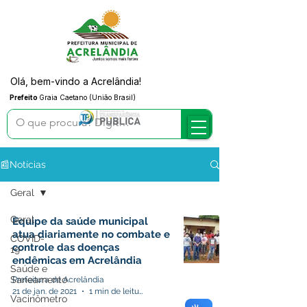
Olá, bem-vindo a Acrelândia!
Prefeito
Graia Caetano (União Brasil)
📰Notícias
Geral
Geral
Equipe da saúde municipal
atua diariamente no combate e
COVID-
controle das doenças
19
endêmicas em Acrelândia
Saúde e
Saneamento
Prefeitura de Acrelândia
21 de jan. de 2021
1 min de leitura
Vacinômetro