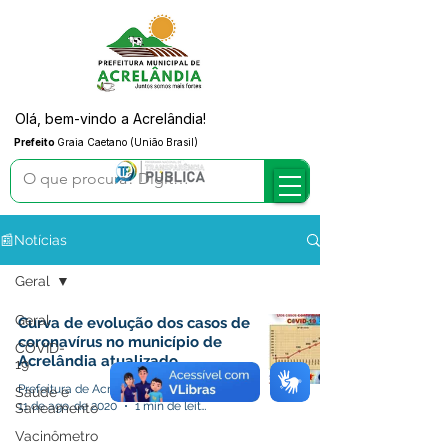
Olá, bem-vindo a Acrelândia!
Prefeito
Graia Caetano (União Brasil)
📰Notícias
Geral
Geral
Curva de evolução dos casos de
coronavírus no município de
COVID-
Acrelândia atualizado
19
Prefeitura de Acrelândia
Saúde e
11 de ago. de 2020
1 min de leitura
Saneamento
Vacinômetro