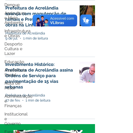
Dengue
Prefeitura de Acrelândia
Agricultura
avança com manutenção de
e Meio
ramais e Prefeito acompanha
Ambiente
obras na Linha 07
Infraestrutura
Prefeitura de Acrelândia
e Obras
9 de jul.
1 min de leitura
Desporto
Cultura e
Lazer
Educação
Investimento Histórico:
Prefeitura de Acrelândia assina
Assistência
Social
Ordens de Serviço para
pavimentação de 15 vias
Nota de
urbanas
Pesar
Prefeitura de Acrelândia
Administração
27 de fev.
1 min de leitura
e
Finanças
Institucional
e
Governo
Expoacrelandia