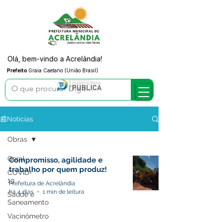
Olá, bem-vindo a Acrelândia!
Prefeito
Graia Caetano (União Brasil)
📰Notícias
Obras
Geral
Compromisso, agilidade e
trabalho por quem produz!
COVID-
19
Prefeitura de Acrelândia
há 4 dias
1 min de leitura
Saúde e
Saneamento
Vacinômetro