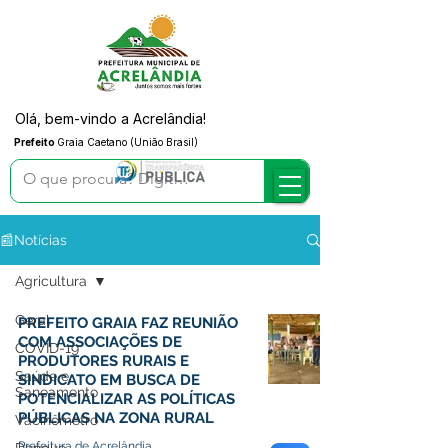
Olá, bem-vindo a Acrelândia!
Prefeito
Graia Caetano (União Brasil)
📰Notícias
Agricultura
Geral
PREFEITO GRAIA FAZ REUNIÃO
COM ASSOCIAÇÕES DE
COVID-19
PRODUTORES RURAIS E
Saúde e
SINDICATO EM BUSCA DE
Saneamento
POTENCIALIZAR AS POLÍTICAS
PÚBLICAS NA ZONA RURAL
Vacinômetro
Prefeitura de Acrelândia