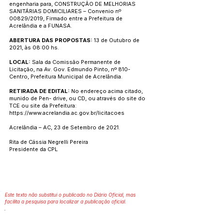
engenharia para, CONSTRUÇÃO DE MELHORIAS
SANITÁRIAS DOMICILIARES – Convenio nº
00829/2019, Firmado entre a Prefeitura de
Acrelândia e a FUNASA.
ABERTURA DAS PROPOSTAS:
13 de Outubro de
2021, às 08:00 hs.
LOCAL:
Sala da Comissão Permanente de
Licitação, na Av. Gov. Edmundo Pinto, nº 810-
Centro, Prefeitura Municipal de Acrelândia.
RETIRADA DE EDITAL:
No endereço acima citado,
munido de Pen- drive, ou CD, ou através do site do
TCE ou site da Prefeitura:
https://www.acrelandia.ac.gov.br/licitacoes
Acrelândia – AC, 23 de Setembro de 2021.
Rita de Cássia Negrelli Pereira
Presidente da CPL
Este texto não substitui o publicado no Diário Oficial, mas
facilita a pesquisa para localizar a publicação oficial.