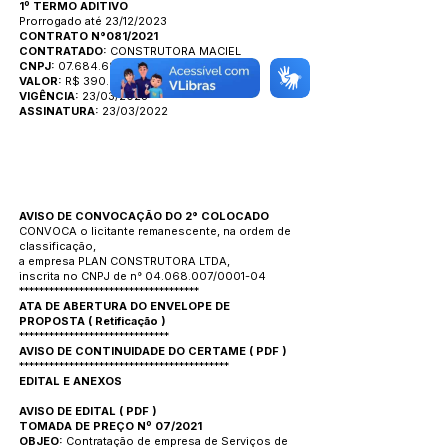
1º TERMO ADITIVO
Prorrogado até 23/12/2023
CONTRATO N°081/2021
CONTRATADO:
CONSTRUTORA MACIEL
CNPJ:
07.684.688/0001-15
VALOR:
R$ 390.295,83
VIGÊNCIA:
23/03/2023
ASSINATURA:
23/03/2022
AVISO DE CONVOCAÇÃO DO 2° COLOCADO
CONVOCA o licitante remanescente, na ordem de
classificação,
a empresa PLAN CONSTRUTORA LTDA,
inscrita no CNPJ de n° 04.068.007/0001-04
************************************
ATA DE ABERTURA DO ENVELOPE DE
PROPOSTA
(
Retificação
)
******************************
AVISO DE CONTINUIDADE DO CERTAME
(
PDF
)
******************************************
EDITAL E ANEXOS
AVISO DE EDITAL
(
PDF
)
TOMADA DE PREÇO Nº 07/2021
OBJEO:
Contratação de empresa de Serviços de