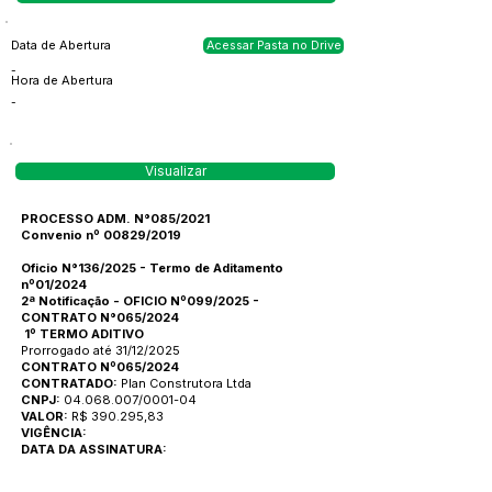
Data de Abertura
Acessar Pasta no Drive
-
Hora de Abertura
-
Visualizar
PROCESSO ADM. N°085/2021
Convenio nº 00829/2019
Oficio N°136/2025 - Termo de Aditamento
nº01/2024
2ª Notificação - OFICIO Nº099/2025 -
CONTRATO N°065/2024
1º TERMO ADITIVO
Prorrogado até 31/12/2025
CONTRATO Nº065/2024
CONTRATADO:
Plan Construtora Ltda
CNPJ:
04.068.007/0001-04
VALOR:
R$ 390.295,83
VIGÊNCIA:
DATA DA ASSINATURA: