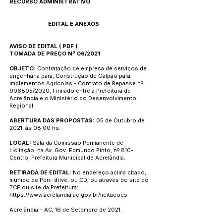
RECURSO ADMINISTRATIVO
EDITAL E ANEXOS
AVISO DE EDITAL
(
PDF
)
TOMADA DE PREÇO Nº 06/2021
OBJETO:
Contratação de empresa de serviços de
engenharia para, Construção de Galpão para
Implementos Agrícolas - Contrato de Repasse nº
906805/2020, Firmado entre a Prefeitura de
Acrelândia e o Ministério do Desenvolvimento
Regional.
ABERTURA DAS PROPOSTAS:
05 de Outubro de
2021, às 08:00 hs.
LOCAL:
Sala da Comissão Permanente de
Licitação, na Av. Gov. Edmundo Pinto, nº 810-
Centro, Prefeitura Municipal de Acrelândia.
RETIRADA DE EDITAL:
No endereço acima citado,
munido de Pen- drive, ou CD, ou através do site do
TCE ou site da Prefeitura:
https://www.acrelandia.ac.gov.br/licitacoes
Acrelândia – AC, 16 de Setembro de 2021.