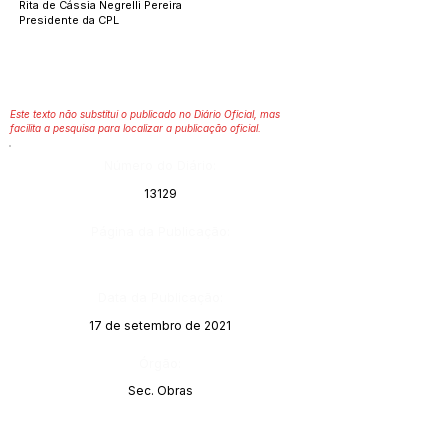
Rita de Cássia Negrelli Pereira
Presidente da CPL
Este texto não substitui o publicado no Diário Oficial, mas
facilita a pesquisa para localizar a publicação oficial.
Número do Diário:
13129
Página da Publicação:
Data da Publicação:
17 de setembro de 2021
Órgão:
Sec. Obras