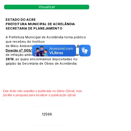
Visualizar
ESTADO DO ACRE
PREFEITURA MUNICIPAL DE ACRELÂNDIA
SECRETARIA DE PLANEJAMENTO
A Prefeitura Municipal de Acrelândia torna público
que recebeu do Instituo
de Meio Ambiente do Acre – IMAC o
Termo de
Doação nº 005/2019
oriunda
de infração ambiental e
termos de apreensão nº
2819
, as quais encontramse depositadas no
galpão da Secretaria de Obras de Acrelândia.
Este texto não substitui o publicado no Diário Oficial, mas
facilita a pesquisa para localizar a publicação oficial.
Número do Diário:
12596
Página da Publicação: