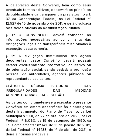
A celebração deste Convênio, bem como seus
eventuais termos aditivos, observará os princípios
da publicidade e da transparência previstos no art.
37 da Constituição Federal, na Lei Federal nº
12.527 de 18 de novembro de 2011, e será divulgada
nos meios oficiais da Administração Pública.
§ 1º O CONVENENTE deverá fornecer as
informações necessárias ao cumprimento das
obrigações legais de transparência relacionadas à
execução desta parceria.
§ 2º A divulgação institucional das ações
decorrentes deste Convênio deverá possuir
caráter exclusivamente informativo, educativo ou
de orientação social, sendo vedada a promoção
pessoal de autoridades, agentes públicos ou
representantes das partes.
CLÁUSULA DÉCIMA SEGUNDA – DAS
IRREGULARIDADES, DAS MEDIDAS
ADMINISTRATIVAS E DA RESCISÃO
As partes comprometem-se a executar o presente
Convênio em estrita observância às disposições
deste instrumento, do Plano de Trabalho, da Lei
Municipal nº 931, de 22 de outubro de 2025, da Lei
Federal nº 8.080, de 19 de setembro de 1990, da
Lei Complementar nº 141, de 13 de janeiro de 2012,
da Lei Federal nº 14.133, de 1º de abril de 2021, e
demais normas aplicáveis.