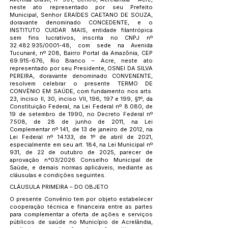
neste ato representado por seu Prefeito
Municipal, Senhor ERAÍDES CAETANO DE SOUZA,
doravante denominado CONCEDENTE, e o
INSTITUTO CUIDAR MAIS, entidade filantrópica
sem fins lucrativos, inscrita no CNPJ nº
32.482.935
/0001-48, com sede na Avenida
Tucunaré, nº 208, Bairro Portal da Amazônia, CEP
69.915-676
, Rio Branco – Acre, neste ato
representado por seu Presidente, OSNEI DA SILVA
PEREIRA, doravante denominado CONVENENTE,
resolvem celebrar o presente TERMO DE
CONVÊNIO EM SAÚDE, com fundamento nos arts.
23, inciso II, 30, inciso VII, 196, 197 e 199, §1º, da
Constituição Federal, na Lei Federal nº 8.080, de
19 de setembro de 1990, no Decreto Federal nº
7.508, de 28 de junho de 2011, na Lei
Complementar nº 141, de 13 de janeiro de 2012, na
Lei Federal nº 14.133, de 1º de abril de 2021,
especialmente em seu art. 184, na Lei Municipal nº
931, de 22 de outubro de 2025, parecer de
aprovação n°03/2026 Conselho Municipal de
Saúde, e demais normas aplicáveis, mediante as
cláusulas e condições seguintes.
CLÁUSULA PRIMEIRA – DO OBJETO
O presente Convênio tem por objeto estabelecer
cooperação técnica e financeira entre as partes
para complementar a oferta de ações e serviços
públicos de saúde no Município de Acrelândia,