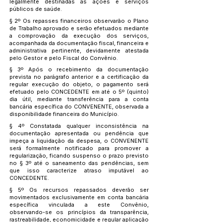
legalmente destinadas às ações e serviços
públicos de saúde.
§ 2º Os repasses financeiros observarão o Plano
de Trabalho aprovado e serão efetuados mediante
a comprovação da execução dos serviços,
acompanhada da documentação fiscal, financeira e
administrativa pertinente, devidamente atestada
pelo Gestor e pelo Fiscal do Convênio.
§ 3º Após o recebimento da documentação
prevista no parágrafo anterior e a certificação da
regular execução do objeto, o pagamento será
efetuado pelo CONCEDENTE em até o 5º (quinto)
dia útil, mediante transferência para a conta
bancária específica do CONVENENTE, observada a
disponibilidade financeira do Município.
§ 4º Constatada qualquer inconsistência na
documentação apresentada ou pendência que
impeça a liquidação da despesa, o CONVENENTE
será formalmente notificado para promover a
regularização, ficando suspenso o prazo previsto
no § 3º até o saneamento das pendências, sem
que isso caracterize atraso imputável ao
CONCEDENTE.
§ 5º Os recursos repassados deverão ser
movimentados exclusivamente em conta bancária
específica vinculada a este Convênio,
observando-se os princípios da transparência,
rastreabilidade, economicidade e regular aplicação