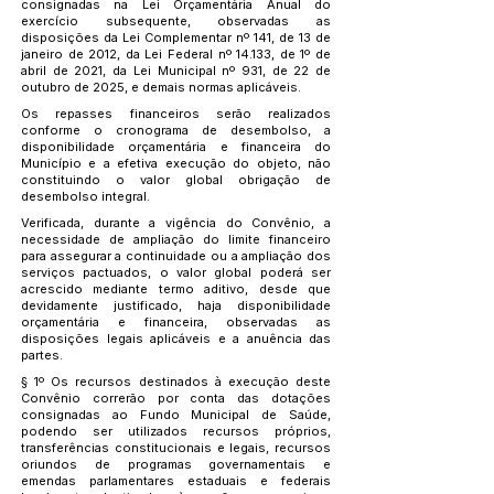
consignadas na Lei Orçamentária Anual do
exercício subsequente, observadas as
disposições da Lei Complementar nº 141, de 13 de
janeiro de 2012, da Lei Federal nº 14.133, de 1º de
abril de 2021, da Lei Municipal nº 931, de 22 de
outubro de 2025, e demais normas aplicáveis.
Os repasses financeiros serão realizados
conforme o cronograma de desembolso, a
disponibilidade orçamentária e financeira do
Município e a efetiva execução do objeto, não
constituindo o valor global obrigação de
desembolso integral.
Verificada, durante a vigência do Convênio, a
necessidade de ampliação do limite financeiro
para assegurar a continuidade ou a ampliação dos
serviços pactuados, o valor global poderá ser
acrescido mediante termo aditivo, desde que
devidamente justificado, haja disponibilidade
orçamentária e financeira, observadas as
disposições legais aplicáveis e a anuência das
partes.
§ 1º Os recursos destinados à execução deste
Convênio correrão por conta das dotações
consignadas ao Fundo Municipal de Saúde,
podendo ser utilizados recursos próprios,
transferências constitucionais e legais, recursos
oriundos de programas governamentais e
emendas parlamentares estaduais e federais