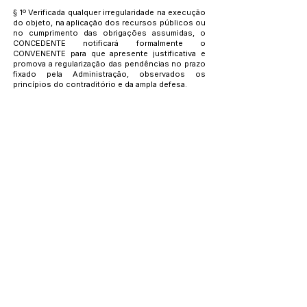
§ 1º Verificada qualquer irregularidade na execução
do objeto, na aplicação dos recursos públicos ou
no cumprimento das obrigações assumidas, o
CONCEDENTE notificará formalmente o
CONVENENTE para que apresente justificativa e
promova a regularização das pendências no prazo
fixado pela Administração, observados os
princípios do contraditório e da ampla defesa.
§ 2º Não sendo sanadas as irregularidades no
prazo concedido, ou sendo constatado
descumprimento das obrigações pactuadas que
comprometa a execução do objeto ou o interesse
público, poderão ser adotadas, de forma isolada
ou cumulativa, conforme a gravidade da
ocorrência, as seguintes medidas administrativas:
I – advertência formal;
II – determinação para adoção de medidas
corretivas, com fixação de prazo para seu
cumprimento;
III – suspensão temporária de novos repasses
financeiros, quando compatível com a natureza da
irregularidade e desde que não comprometa a
continuidade das ações e dos serviços objeto
deste Convênio;
IV – restituição total ou parcial dos recursos
recebidos, quando comprovada sua aplicação em