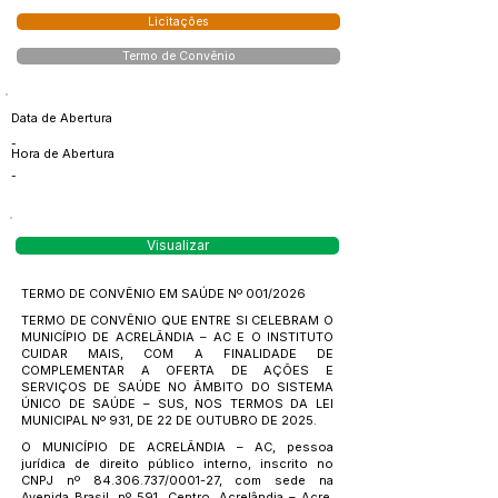
Licitações
Termo de Convênio
Data de Abertura
-
Hora de Abertura
-
Visualizar
TERMO DE CONVÊNIO EM SAÚDE Nº 001/2026
TERMO DE CONVÊNIO QUE ENTRE SI CELEBRAM O
MUNICÍPIO DE ACRELÂNDIA – AC E O INSTITUTO
CUIDAR MAIS, COM A FINALIDADE DE
COMPLEMENTAR A OFERTA DE AÇÕES E
SERVIÇOS DE SAÚDE NO ÂMBITO DO SISTEMA
ÚNICO DE SAÚDE – SUS, NOS TERMOS DA LEI
MUNICIPAL Nº 931, DE 22 DE OUTUBRO DE 2025.
O MUNICÍPIO DE ACRELÂNDIA – AC, pessoa
jurídica de direito público interno, inscrito no
CNPJ nº
84.306.737
/0001-27, com sede na
Avenida Brasil, nº 591, Centro, Acrelândia – Acre,