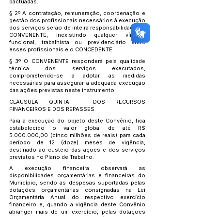
pactuadas.
§ 2º A contratação, remuneração, coordenação e
gestão dos profissionais necessários à execução
dos serviços serão de inteira responsabilidade do
CONVENENTE, inexistindo qualquer vínculo
funcional, trabalhista ou previdenciário entre
esses profissionais e o CONCEDENTE.
§ 3º O CONVENENTE responderá pela qualidade
técnica dos serviços executados,
comprometendo-se a adotar as medidas
necessárias para assegurar a adequada execução
das ações previstas neste instrumento.
CLÁUSULA QUINTA – DOS RECURSOS
FINANCEIROS E DOS REPASSES
Para a execução do objeto deste Convênio, fica
estabelecido o valor global de até R$
5.000.000
,00 (cinco milhões de reais) para cada
período de 12 (doze) meses de vigência,
destinado ao custeio das ações e dos serviços
previstos no Plano de Trabalho.
A execução financeira observará as
disponibilidades orçamentárias e financeiras do
Município, sendo as despesas suportadas pelas
dotações orçamentárias consignadas na Lei
Orçamentária Anual do respectivo exercício
financeiro e, quando a vigência deste Convênio
abranger mais de um exercício, pelas dotações