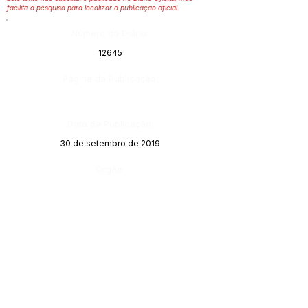
facilita a pesquisa para localizar a publicação oficial.
Número do Diário:
12645
Página da Publicação:
Data da Publicação:
30 de setembro de 2019
Órgão: