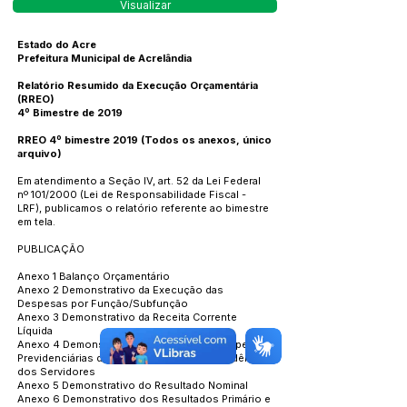
Visualizar
Estado do Acre
Prefeitura Municipal de Acrelândia
Relatório Resumido da Execução Orçamentária
(RREO)
4º Bimestre de 2019
RREO 4º bimestre 2019 (Todos os anexos, único
arquivo)
Em atendimento a Seção IV, art. 52 da Lei Federal
nº 101/2000 (Lei de Responsabilidade Fiscal -
LRF), publicamos o relatório referente ao bimestre
em tela.
PUBLICAÇÃO
Anexo 1 Balanço Orçamentário
Anexo 2 Demonstrativo da Execução das
Despesas por Função/Subfunção
Anexo 3 Demonstrativo da Receita Corrente
Líquida
Anexo 4 Demonstrativo das Receitas e Despesas
Previdenciárias do Regime Próprio de Previdência
dos Servidores
Anexo 5 Demonstrativo do Resultado Nominal
Anexo 6 Demonstrativo dos Resultados Primário e