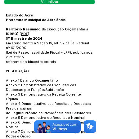
Visualizar
Estado do Acre
Prefeitura Municipal de Acrelândia
Relatório Resumido da Execução Orçamentária
(RREO)
(
PDF
)
5
º Bimestre de 2024
Em atendimento a Seção IV, art. 52 da Lei Federal
nº 101/2000
(Lei de Responsabilidade Fiscal - LRF), publicamos
o relatório
referente ao bimestre em tela.
PUBLICAÇÃO
Anexo 1 Balanço Orçamentário
Anexo 2 Demonstrativo da Execução das
Despesas por Função/Subfunção
Anexo 3 Demonstrativo da Receita Corrente
Líquida
Anexo 4 Demonstrativo das Receitas e Despesas
Previdenciárias
do Regime Próprio de Previdência dos Servidores
Anexo 5 Demonstrativo do Resultado Nominal
Anexo 6 Demonstrativo dos Resultados Primário e
Nominal
Anexo 7 Demonstrativo dos Restos a Pagar por
Poder e Órgão