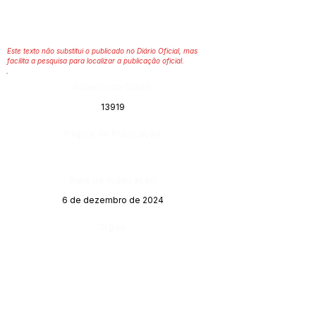
Este texto não substitui o publicado no Diário Oficial, mas
facilita a pesquisa para localizar a publicação oficial.
Número do Diário:
13919
Página da Publicação:
Data da Publicação:
6 de dezembro de 2024
Órgão: