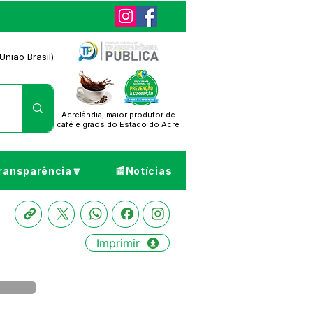
União Brasil)
Acrelândia, maior produtor de
café
e grãos do Estado do Acre
ransparência🔽
📰Notícias
Imprimir