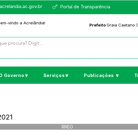
crelandia.ac.gov.br
Portal de Transparência
bem-vindo a Acrelândia!
Prefeito
Graia Caetano (
O Governo🔽
Serviços🔽
Publicações 🔽
T
2021
RREO