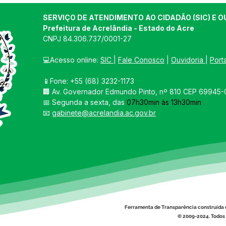
SERVIÇO DE ATENDIMENTO AO CIDADÃO (SIC) E O
Prefeitura de Acrelândia - Estado do Acre
CNPJ 
84.306.737/0001-27
💻Acesso online: 
SIC 
| 
Fale Conosco
 | 
Ouvidoria
| 
Port
📱Fone: +55 
(68) 3232-1173
🏢 
Av. Governador Edmundo Pinto, nº 810 CEP 69945-0
📅 Segunda a sexta, das 
07h30min às 13h30min
📧 
gabinete@acrelandia.ac.gov.br
Ferramenta de Transparência construída 
© 2009-2024. Todos 