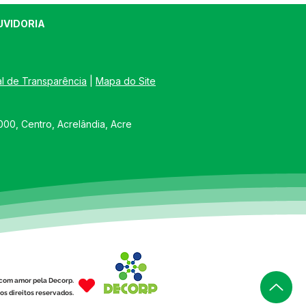
UVIDORIA
al de Transparência
 | 
Mapa do Site
00, Centro, Acrelândia, Acre
com amor pela Decorp.
os direitos reservados.