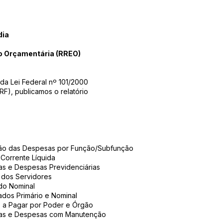
dia
o Orçamentária (RREO)
 da Lei Federal nº 101/2000
RF), publicamos o relatório
ão das Despesas por Função/Subfunção
Corrente Líquida
as e Despesas Previdenciárias
 dos Servidores
do Nominal
ados Primário e Nominal
 a Pagar por Poder e Órgão
tas e Despesas com Manutenção