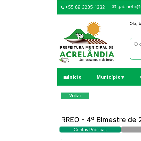
📧
gabinete@a
📞+55 68 3235-1332
Olá, 
🏡Início
Município🔽
Voltar
RREO - 4º Bimestre de 
Contas Públicas