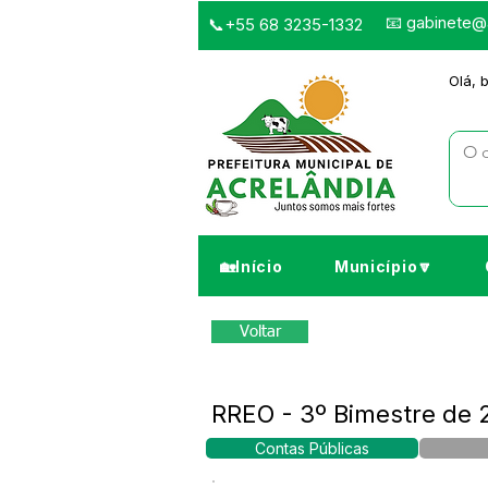
📧
gabinete@a
📞+55 68 3235-1332
Olá, 
🏡Início
Município🔽
Voltar
RREO - 3º Bimestre de 
Contas Públicas