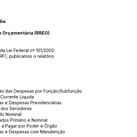
dia
o Orçamentária (RREO)
 da Lei Federal nº 101/2000
RF), publicamos o relatório
ão das Despesas por Função/Subfunção
Corrente Líquida
as e Despesas Previdenciárias
 dos Servidores
do Nominal
ados Primário e Nominal
 a Pagar por Poder e Órgão
tas e Despesas com Manutenção