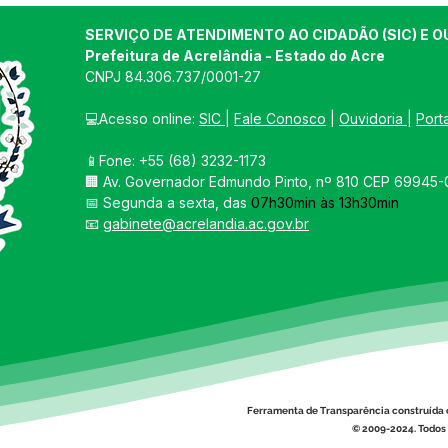
SERVIÇO DE ATENDIMENTO AO CIDADÃO (SIC) E O
Prefeitura de Acrelândia - Estado do Acre
CNPJ 
84.306.737/0001-27
💻Acesso online: 
SIC 
| 
Fale Conosco
 | 
Ouvidoria
| 
Port
📱Fone: +55 
(68) 3232-1173
🏢 
Av. Governador Edmundo Pinto, nº 810 CEP 69945-0
📅 Segunda a sexta, das 
07h30min às 13h30min
📧 
gabinete@acrelandia.ac.gov.br
Ferramenta de Transparência construída 
© 2009-2024. Todos 