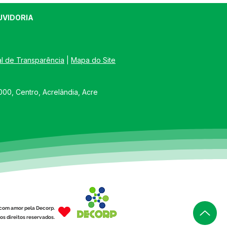
UVIDORIA
al de Transparência
 | 
Mapa do Site
00, Centro, Acrelândia, Acre
com amor pela Decorp.
os direitos reservados.