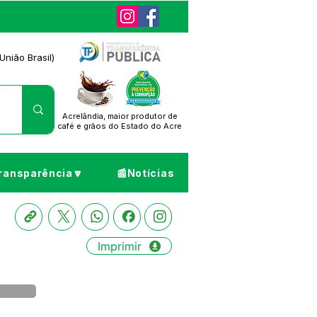
União Brasil)
Acrelândia, maior produtor de
café
e grãos do Estado do Acre
ransparência🔽
📰Notícias
Imprimir