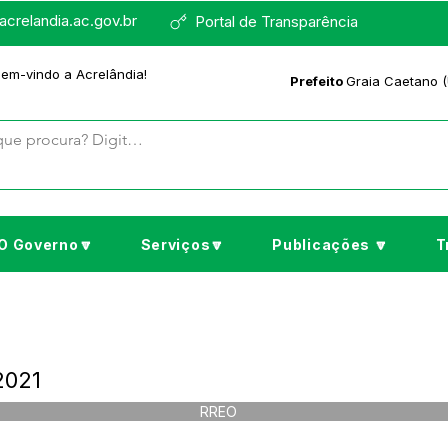
crelandia.ac.gov.br
Portal de Transparência
bem-vindo a Acrelândia!
Prefeito
Graia Caetano (
O Governo🔽
Serviços🔽
Publicações 🔽
T
2021
RREO