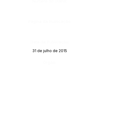
Número do Diário:
Página da Publicação:
Data da Publicação:
31 de julho de 2015
Órgão: