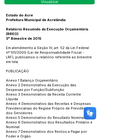
Visualizar
Estado do Acre
Prefeitura Municipal de Acrelândia
Relatório Resumido da Execução Orçamentária
(RREO)
3º Bimestre de 2015
Em atendimento a Seção IV, art. 52 da Lei Federal
nº 101/2000 (Lei de Responsabilidade Fiscal -
LRF), publicamos o relatório referente ao bimestre
em tela.
PUBLICAÇÃO
Anexo 1 Balanço Orçamentário
Anexo 2 Demonstrativo da Execução das
Despesas por Função/Subfunção
Anexo 3 Demonstrativo da Receita Corrente
Líquida
Anexo 4 Demonstrativo das Receitas e Despesas
Previdenciárias do Regime Próprio de Previdência
dos Servidores
Anexo 5 Demonstrativo do Resultado Nominal
Anexo 6 Demonstrativo dos Resultados Primário e
Nominal
Anexo 7 Demonstrativo dos Restos a Pagar por
Poder e Órgão