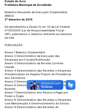
Estado do Acre
Prefeitura Municipal de Acrelândia
Relatório Resumido da Execução Orçamentária
(RREO)
2º bimestre de 2014
Em atendimento a Seção IV, art. 52 da Lei Federal
nº 101/2000 (Lei de Responsabilidade Fiscal -
LRF), publicamos o relatório referente ao bimestre
em tela.
PUBLICAÇÃO
Anexo 1 Balanço Orçamentário
Anexo 2 Demonstrativo da Execução das
Despesas por Função/Subfunção
Anexo 3 Demonstrativo da Receita Corrente
Líquida
Anexo 4 Demonstrativo das Receitas e Despesas
Previdenciárias do Regime Próprio de Previdência
dos Servidores
Anexo 5 Demonstrativo do Resultado Nominal
Anexo 6 Demonstrativo dos Resultados Primário e
Nominal
Anexo 7 Demonstrativo dos Restos a Pagar por
Poder e Órgão
Anexo 8 Demonstrativo das Receitas e Despesas
com Manutenção e Desenvolvimento do Ensino
Anexo 9 Demonstrativo das Receitas de