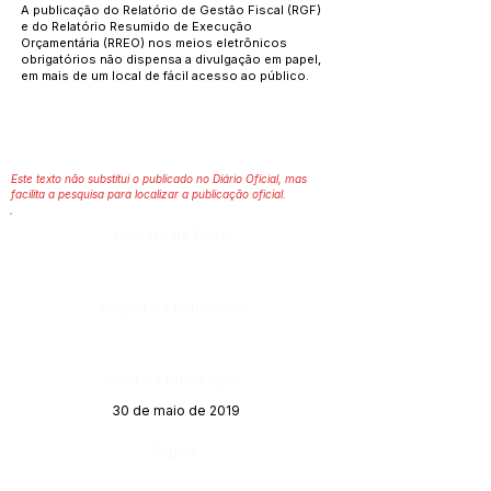
A publicação do Relatório de Gestão Fiscal (RGF)
e do Relatório Resumido de Execução
Orçamentária (RREO) nos meios eletrônicos
obrigatórios não dispensa a divulgação em papel,
em mais de um local de fácil acesso ao público.
Este texto não substitui o publicado no Diário Oficial, mas
facilita a pesquisa para localizar a publicação oficial.
Número do Diário:
Página da Publicação:
Data da Publicação:
30 de maio de 2019
Órgão: