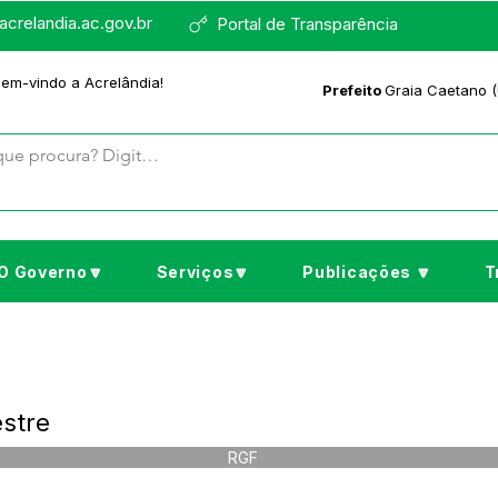
crelandia.ac.gov.br
Portal de Transparência
bem-vindo a Acrelândia!
Prefeito
Graia Caetano (
O Governo🔽
Serviços🔽
Publicações 🔽
T
stre
RGF