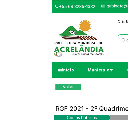
📧
gabinete@a
📞+55 68 3235-1332
Olá, 
🏡Início
Município🔽
Voltar
RGF 2021 - 2º Quadrime
Contas Públicas