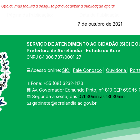
 Oficial, mas facilita a pesquisa para localizar a publicação oficial.
Página da Publicação:
Data da Publicação:
7 de outubro de 2021
SERVIÇO DE ATENDIMENTO AO CIDADÃO (SIC) E O
Prefeitura de Acrelândia - Estado do Acre
CNPJ 
84.306.737/0001-27
💻Acesso online: 
SIC 
| 
Fale Conosco
 | 
Ouvidoria
| 
Port
📱Fone: +55 
(68) 3232-1173
🏢 
Av. Governador Edmundo Pinto, nº 810 CEP 69945-0
📅 Segunda a sexta, das 
07h30min às 13h30min
📧 
gabinete@acrelandia.ac.gov.br