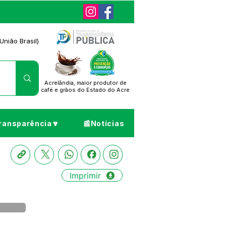
União Brasil)
Acrelândia, maior produtor de
café
e grãos do Estado do Acre
ransparência🔽
📰Notícias
Imprimir