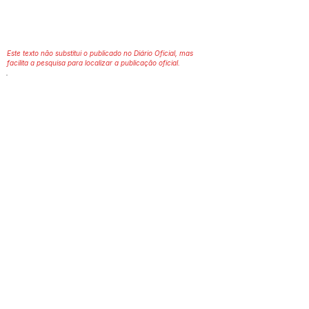
Este texto não substitui o publicado no Diário Oficial, mas
facilita a pesquisa para localizar a publicação oficial.
Número do Diário:
Página da Publicação:
Data da Publicação:
Órgão:
Sec. Finanças