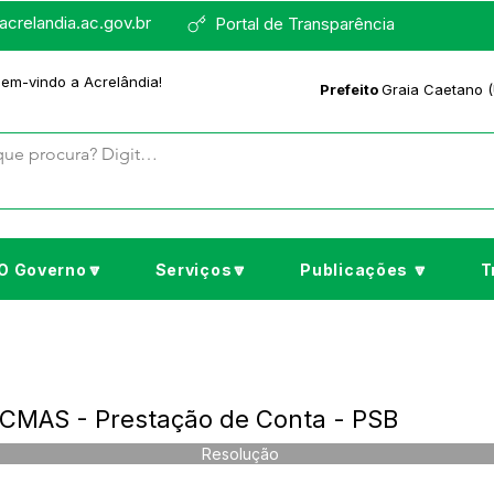
crelandia.ac.gov.br
Portal de Transparência
bem-vindo a Acrelândia!
Prefeito
Graia Caetano (
O Governo🔽
Serviços🔽
Publicações 🔽
T
CMAS - Prestação de Conta - PSB
Resolução