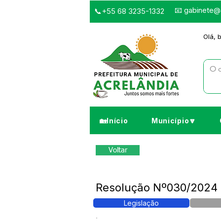
📧
gabinete@a
📞+55 68 3235-1332
Olá, 
🏡Início
Município🔽
Voltar
Resolução Nº030/2024 
Legislação