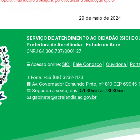
 Oficial, mas facilita a pesquisa para localizar a publicação oficial.
Página da Publicação:
Data da Publicação:
29 de maio de 2024
SERVIÇO DE ATENDIMENTO AO CIDADÃO (SIC) E O
Prefeitura de Acrelândia - Estado do Acre
CNPJ 
84.306.737/0001-27
💻Acesso online: 
SIC 
| 
Fale Conosco
 | 
Ouvidoria
| 
Port
📱Fone: +55 
(68) 3232-1173
🏢 
Av. Governador Edmundo Pinto, nº 810 CEP 69945-0
📅 Segunda a sexta, das 
07h30min às 13h30min
📧 
gabinete@acrelandia.ac.gov.br