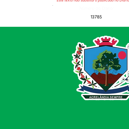
Este texto não substitui o publicado no Diário
Número do Diário:
13785