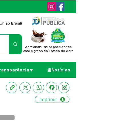
União Brasil)
Acrelândia, maior produtor de
café
e grãos do Estado do Acre
ransparência🔽
📰Notícias
Imprimir