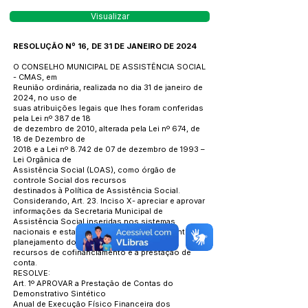
Visualizar
RESOLUÇÃO Nº 16, DE 31 DE JANEIRO DE 2024
O CONSELHO MUNICIPAL DE ASSISTÊNCIA SOCIAL
- CMAS, em
Reunião ordinária, realizada no dia 31 de janeiro de
2024, no uso de
suas atribuições legais que lhes foram conferidas
pela Lei nº 387 de 18
de dezembro de 2010, alterada pela Lei nº 674, de
18 de Dezembro de
2018 e a Lei nº 8.742 de 07 de dezembro de 1993 –
Lei Orgânica de
Assistência Social (LOAS), como órgão de
controle Social dos recursos
destinados à Política de Assistência Social.
Considerando, Art. 23. Inciso X- apreciar e aprovar
informações da Secretaria Municipal de
Assistência Social inseridas nos sistemas
nacionais e estaduais de informação referentes ao
planejamento do uso dos
recursos de cofinanciamento e a prestação de
conta.
RESOLVE:
Art. 1º APROVAR a Prestação de Contas do
Demonstrativo Sintético
Anual de Execução Físico Financeira dos