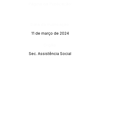
Página da Publicação:
Data da Publicação:
11 de março de 2024
Órgão:
Sec. Assistência Social