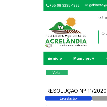
📧
gabinete@a
📞+55 68 3235-1332
Olá, 
🏡Início
Município🔽
Voltar
RESOLUÇÃO Nº 11/2020 -
Legislação