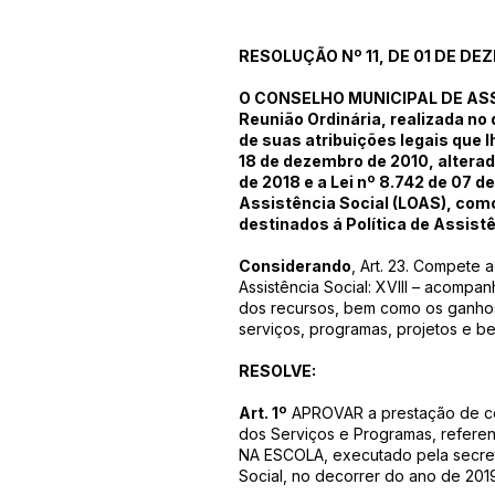
RESOLUÇÃO Nº 11, DE 01 DE DE
O CONSELHO MUNICIPAL DE ASS
Reunião Ordinária, realizada no
de suas atribuições legais que l
18 de dezembro de 2010, alterad
de 2018 e a Lei nº 8.742 de 07 d
Assistência Social (LOAS), como
destinados á Política de Assistê
Considerando
, Art. 23. Compete 
Assistência Social: XVIII – acompanh
dos recursos, bem como os ganho
serviços, programas, projetos e be
RESOLVE:
Art. 1º
APROVAR a prestação de con
dos Serviços e Programas, refere
NA ESCOLA, executado pela secretá
Social, no decorrer do ano de 201