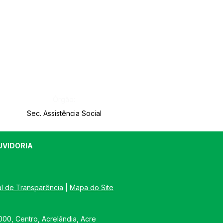
Órgão:
Sec. Assistência Social
UVIDORIA
al de Transparência
 | 
Mapa do Site
00, Centro, Acrelândia, Acre