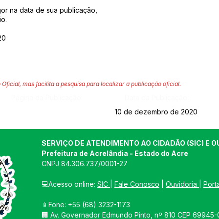
gor na data de sua publicação,
o.
20
 Oficial, mas facilita a pesquisa para localizar a publicação oficial.
Página da Publicação:
Data da Publicação:
10 de dezembro de 2020
SERVIÇO DE ATENDIMENTO AO CIDADÃO (SIC) E O
Prefeitura de Acrelândia - Estado do Acre
CNPJ 
84.306.737/0001-27
💻Acesso online: 
SIC 
| 
Fale Conosco
 | 
Ouvidoria
| 
Port
📱Fone: +55 
(68) 3232-1173
🏢 
Av. Governador Edmundo Pinto, nº 810 CEP 69945-0