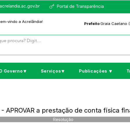
crelandia.ac.gov.br
Portal de Transparência
bem-vindo a Acrelândia!
Prefeito
Graia Caetano (
O Governo🔽
Serviços🔽
Publicações 🔽
T
 APROVAR a prestação de conta física fin
Resolução