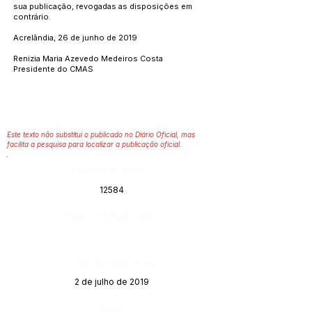
sua publicação, revogadas as disposições em
contrário.
Acrelândia, 26 de junho de 2019
Renizia Maria Azevedo Medeiros Costa
Presidente do CMAS
Este texto não substitui o publicado no Diário Oficial, mas
facilita a pesquisa para localizar a publicação oficial.
Número do Diário:
12584
Página da Publicação:
Data da Publicação:
2 de julho de 2019
Órgão: