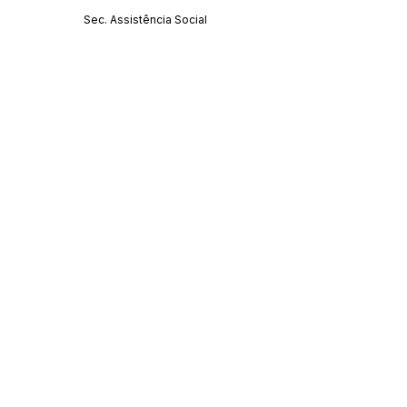
Sec. Assistência Social
SERVIÇO DE ATENDIMENTO AO CIDADÃO 
(SIC) E OUVIDORIA
Prefeitura de Acrelândia - Estado do Acre
CNPJ 
84.306.737/0001-27