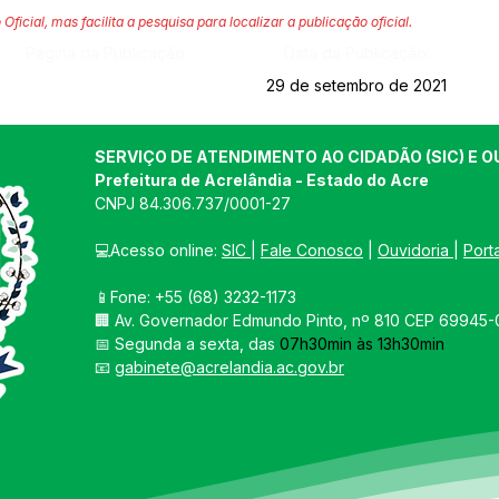
 Oficial, mas facilita a pesquisa para localizar a publicação oficial.
Página da Publicação:
Data da Publicação:
29 de setembro de 2021
SERVIÇO DE ATENDIMENTO AO CIDADÃO (SIC) E O
Prefeitura de Acrelândia - Estado do Acre
CNPJ 
84.306.737/0001-27
💻Acesso online: 
SIC 
| 
Fale Conosco
 | 
Ouvidoria
| 
Port
📱Fone: +55 
(68) 3232-1173
🏢 
Av. Governador Edmundo Pinto, nº 810 CEP 69945-0
📅 Segunda a sexta, das 
07h30min às 13h30min
📧 
gabinete@acrelandia.ac.gov.br