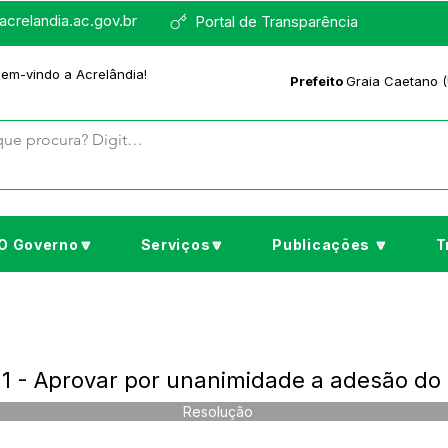
crelandia.ac.gov.br
Portal de Transparência
bem-vindo a Acrelândia!
Prefeito
Graia Caetano (
O Governo🔽
Serviços🔽
Publicações 🔽
T
 - Aprovar por unanimidade a adesão do
Resolução