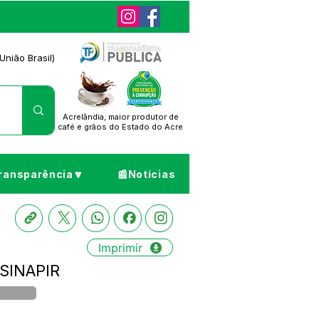
União Brasil)
Acrelândia, maior produtor de
café
e grãos do Estado do Acre
ransparência🔽
📰Notícias
Imprimir
 SINAPIR