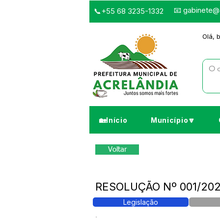
📧
gabinete@a
📞+55 68 3235-1332
Olá, 
🏡Início
Município🔽
Voltar
RESOLUÇÃO Nº 001/2021
Legislação