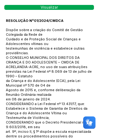
Visualizar
RESOLUÇÃO Nº01/2024/CMDCA
Dispõe sobre a criação do Comitê de Gestão
Colegiada da Rede de
Cuidado e de Proteção Social de Crianças e
Adolescentes vítimas ou
testemunhas de violência e estabelece outras
providências.
O CONSELHO MUNICIPAL DOS DIREITOS DA
CRIANÇA E DO ADOLESCENTE – CMDCA DE
ACRELANDIA-ACRE, no uso de suas atribuições
previstas na Lei Federal nº 8.069 de 13 de julho de
1990 – Estatuto
da Criança e do Adolescente (ECA), pela Lei
Municipal nº 570 de 04 de
Agosto de 2015 e, conforme deliberação da
Reunião Ordinária realizada
em 08 de janeiro de 2024.
CONSIDERANDO a Lei Federal nº 13.431/17, que:
Estabelece o Sistema de Garantia de Direitos da
Criança e do Adolescente Vítima ou
Testemunha de Violência;
CONSIDERANDO que o Decreto Presidencial nº
9.603/2018, em seu
art. 9º, inciso II, § 1º dispõe a escuta especializada
dentre os procedimentos possíveis do