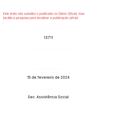
Este texto não substitui o publicado no Diário Oficial, mas
facilita a pesquisa para localizar a publicação oficial.
Número do Diário:
13711
Página da Publicação:
Data da Publicação:
15 de fevereiro de 2024
Órgão:
Sec. Assistência Social