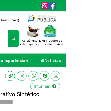
União Brasil)
Acrelândia, maior produtor de
café
e grãos do Estado do Acre
ransparência🔽
📰Notícias
Imprimir
tivo Sintético