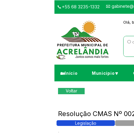
📧
gabinete@a
📞+55 68 3235-1332
Olá, 
🏡Início
Município🔽
Voltar
Resolução CMAS Nº 002/
Legislação