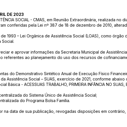
RIL DE 2023
CIA SOCIAL - CMAS, em Reunião Extraordinária, realizada no dia 
oram conferidas pela Lei nº 387 de 18 de dezembro de 2010, alterad
de 1993 – Lei Orgânica de Assistência Social (LOAS), como órgão d
 Social.
preciar e aprovar informações da Secretaria Municipal de Assistência
ão referentes ao planejamento do uso dos recursos de cofinanciam
ntas do Demonstrativo Sintético Anual de Execução Físico Finance
da Assistência Social – SUAS, exercício de 2021, conforme abaixo c
 Social Básica - ACESSUAS TRABALHO, PRIMEIRA INFÂNCIA NO SUA
entralizada do Sistema Único de Assistência Social;
ntralizada do Programa Bolsa Família.
gor na data de sua publicação, revogadas disposições em contrário, 