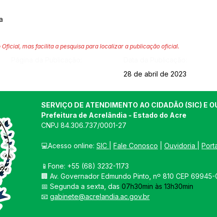
a
 Oficial, mas facilita a pesquisa para localizar a publicação oficial.
Página da Publicação:
Data da Publicação:
28 de abril de 2023
SERVIÇO DE ATENDIMENTO AO CIDADÃO (SIC) E O
Prefeitura de Acrelândia - Estado do Acre
CNPJ 
84.306.737/0001-27
💻Acesso online: 
SIC 
| 
Fale Conosco
 | 
Ouvidoria
| 
Port
📱Fone: +55 
(68) 3232-1173
🏢 
Av. Governador Edmundo Pinto, nº 810 CEP 69945-0
📅 Segunda a sexta, das 
07h30min às 13h30min
📧 
gabinete@acrelandia.ac.gov.br