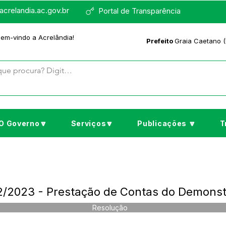
crelandia.ac.gov.br
Portal de Transparência
bem-vindo a Acrelândia!
Prefeito
Graia Caetano (
O Governo🔽
Serviços🔽
Publicações 🔽
T
2023 - Prestação de Contas do Demonstra
Resolução