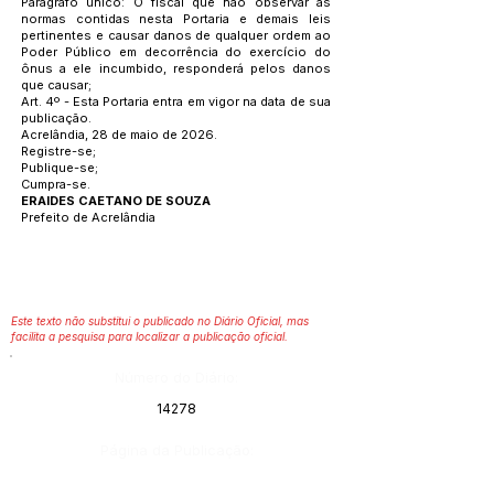
Parágrafo único: O fiscal que não observar as
normas contidas nesta Portaria e demais leis
pertinentes e causar danos de qualquer ordem ao
Poder Público em decorrência do exercício do
ônus a ele incumbido, responderá pelos danos
que causar;
Art. 4º - Esta Portaria entra em vigor na data de sua
publicação.
Acrelândia, 28 de maio de 2026.
Registre-se;
Publique-se;
Cumpra-se.
ERAIDES CAETANO DE SOUZA
Prefeito de Acrelândia
Este texto não substitui o publicado no Diário Oficial, mas
facilita a pesquisa para localizar a publicação oficial.
Número do Diário:
14278
Página da Publicação: