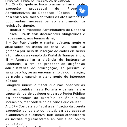
PREGÃO:
PREGÃO PRESENCIAL Nº 026/2022
Art. 2º - Compete ao fiscal o acompanhamento de
execução processual do Processos
Administrativos de Despesas Públicas – PADP,
bem como realização de todos os atos materiais e
documentais necessários ao atendimento da
legislação vigente.
I – Instruir o Processo Administrativo de Despesa
Pública – PADP com documentos obrigatórios e
necessários, nos termos da lei;
II – Dar Publicidade e manter quinzenalmente e
atualizados os dados de cada PADP sob sua
gerência por meio da inserção de dados em meios
informáticos a exemplo do Portal da Transparência;
III – Acompanhar a vigência do Instrumento
Contratual, a fim de proceder às diligências
administrativas de prorrogação, se possível e
vantajoso for, ou ao encerramento da contratação,
de modo a garantir o atendimento do interesse
público.
Parágrafo único: o fiscal que não observar as
normas contidas nesta Portaria e demais leis e
causar danos de qualquer ordem ao Poder Público
em decorrência do exercício do ônus a ele
incumbido, responderá pelos danos que causar.
Art. 3º - Compete ao fiscal a verificação da correta
execução do objeto contratual, em seu aspecto
quantitativo e qualitativo, bem como atendimento
às normas regulamentares aplicáveis ao objeto
contratado;