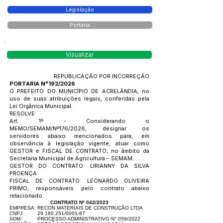
Legislação
Portaria
Visualizar
REPUBLICAÇÃO POR INCORREÇÃO
PORTARIA Nº192/2026
O PREFEITO DO MUNICÍPIO DE ACRELÂNDIA, no
uso de suas atribuições legais, conferidas pela
Lei Orgânica Municipal.
RESOLVE:
Art. 1º - Considerando o
MEMO/SEMAM/Nº176/2026, designar os
servidores abaixo mencionados para, em
observância à legislação vigente, atuar como
GESTOR e FISCAL DE CONTRATO, no âmbito da
Secretaria Municipal de Agricultura – SEMAM.
GESTOR DO CONTRATO: LIRIANNY DA SILVA
PROENÇA.
FISCAL DE CONTRATO: LEONARDO OLIVEIRA
PRIMO, responsáveis pelo contrato abaixo
relacionado:
CONTRATO Nº 042/2023
EMPRESA:
RECON MATERIAIS DE CONSTRUÇÃO LTDA
CNPJ:
29.180.251
/0001-87
ADM:
PROCESSO ADMINISTRATIVO N° 059/2022