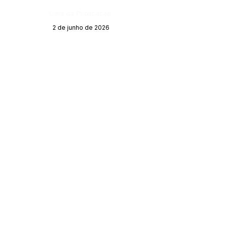
Data da Publicação:
2 de junho de 2026
Órgão:
SERVIÇO DE ATENDIMENTO AO CIDADÃO 