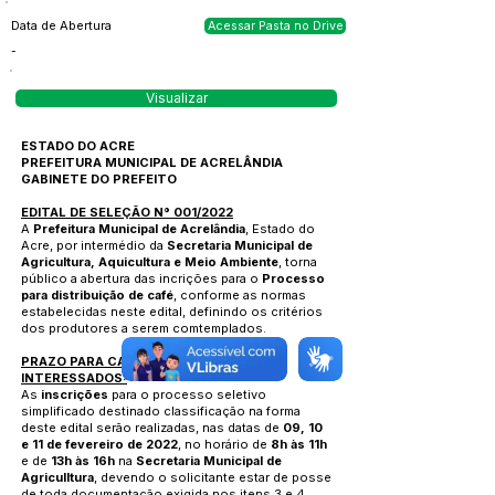
Data de Abertura
Acessar Pasta no Drive
-
Visualizar
ESTADO DO ACRE
PREFEITURA MUNICIPAL DE ACRELÂNDIA
GABINETE DO PREFEITO
EDITAL DE SELEÇÃO N° 001/2022
A
Prefeitura Municipal de Acrelândia
, Estado do
Acre, por intermédio da
Secretaria Municipal de
Agricultura, Aquicultura e Meio Ambiente
, torna
público a abertura das incrições para o
Processo
para distribuição de café
, conforme as normas
estabelecidas neste edital, definindo os critérios
dos produtores a serem comtemplados.
PRAZO PARA CADASTRAMENTO DOS
INTERESSADOS:
As
inscrições
para o processo seletivo
simplificado destinado classificação na forma
deste edital serão realizadas, nas datas de
09, 10
e 11 de fevereiro de 2022
, no horário de
8h às 11h
e de
13h às 16h
na
Secretaria Municipal de
Agriculltura
, devendo o solicitante estar de posse
de toda documentação exigida nos itens 3 e 4.