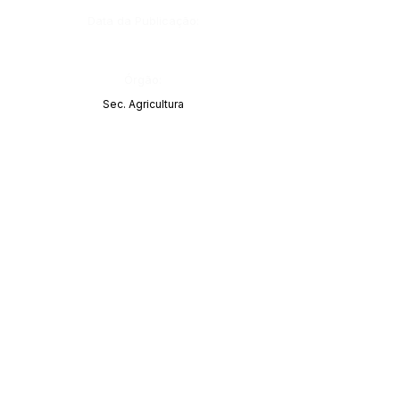
Data da Publicação:
Órgão:
Sec. Agricultura
SERVIÇO DE ATENDIMENTO AO CIDADÃO 