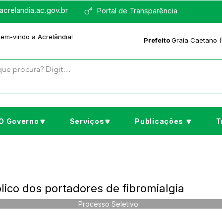
crelandia.ac.gov.br
Portal de Transparência
bem-vindo a Acrelândia!
Prefeito
Graia Caetano (
O Governo🔽
Serviços🔽
Publicações 🔽
T
co dos portadores de fibromialgia
Processo Seletivo