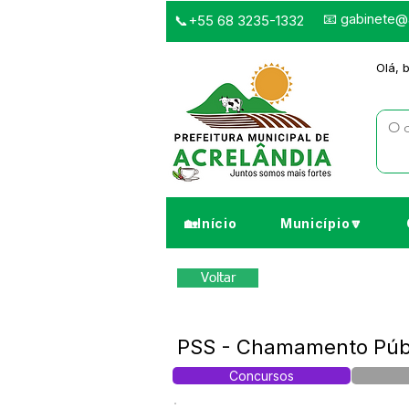
📧
gabinete@a
📞+55 68 3235-1332
Olá, 
🏡Início
Município🔽
Voltar
PSS - Chamamento Públi
Concursos