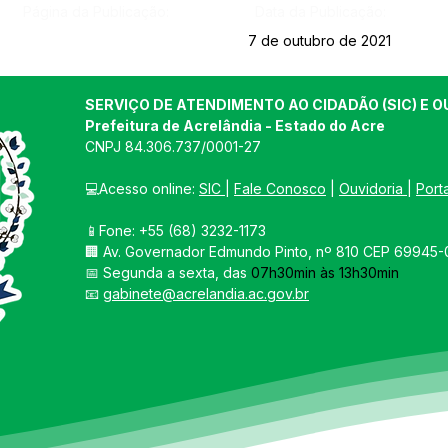
Página da Publicação:
Data da Publicação:
7 de outubro de 2021
SERVIÇO DE ATENDIMENTO AO CIDADÃO (SIC) E O
Prefeitura de Acrelândia - Estado do Acre
CNPJ 
84.306.737/0001-27
💻Acesso online: 
SIC 
| 
Fale Conosco
 | 
Ouvidoria
| 
Port
📱Fone: +55 
(68) 3232-1173
🏢 
Av. Governador Edmundo Pinto, nº 810 CEP 69945-0
📅 Segunda a sexta, das 
07h30min às 13h30min
📧 
gabinete@acrelandia.ac.gov.br