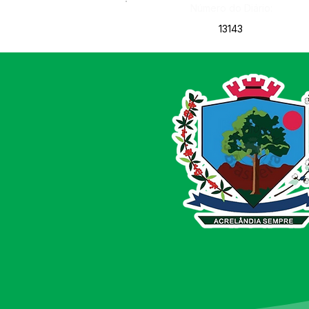
Número do Diário:
13143