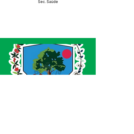
Sec. Saúde
SERVIÇO DE ATENDIMENTO AO CIDADÃO 
(SIC) E OUVIDORIA
Prefeitura de Acrelândia - Estado do Acre
CNPJ 
84.306.737/0001-27
💻Acesso online: 
SIC 
| 
Fale Conosco
 | 