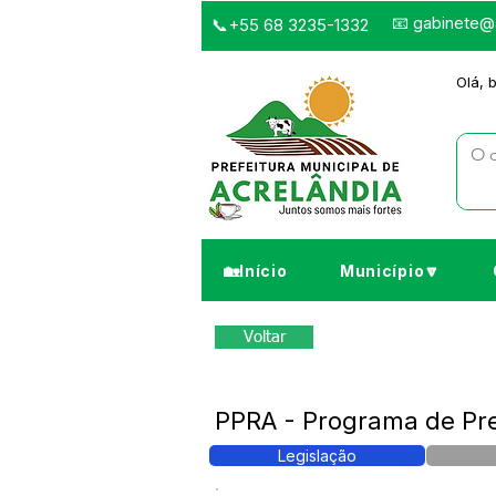
📧
gabinete@a
📞+55 68 3235-1332
Olá, 
🏡Início
Município🔽
Voltar
PPRA - Programa de Pre
Legislação