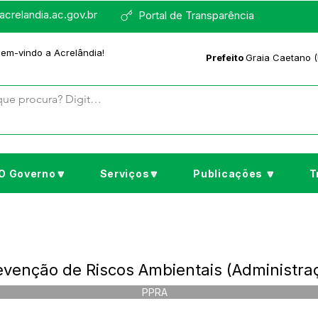
crelandia.ac.gov.br
Portal de Transparência
bem-vindo a Acrelândia!
Prefeito
Graia Caetano (
O Governo🔽
Serviços🔽
Publicações 🔽
T
venção de Riscos Ambientais (Administra
PPRA