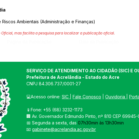
dia
Riscos Ambientais (Administração e Finanças)
 Oficial, mas facilita a pesquisa para localizar a publicação oficial.
Página da Publicação:
Data da Publicação:
SERVIÇO DE ATENDIMENTO AO CIDADÃO (SIC) E O
Prefeitura de Acrelândia - Estado do Acre
CNPJ 
84.306.737/0001-27
💻Acesso online: 
SIC 
| 
Fale Conosco
 | 
Ouvidoria
| 
Port
📱Fone: +55 
(68) 3232-1173
🏢 
Av. Governador Edmundo Pinto, nº 810 CEP 69945-0
📅 Segunda a sexta, das 
07h30min às 13h30min
📧 
gabinete@acrelandia.ac.gov.br