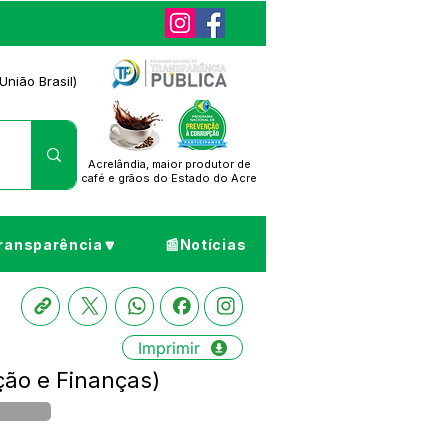
União Brasil)
Acrelândia, maior produtor de
café
e grãos do Estado do Acre
ransparência🔽
📰Notícias
Imprimir
ção e Finanças)