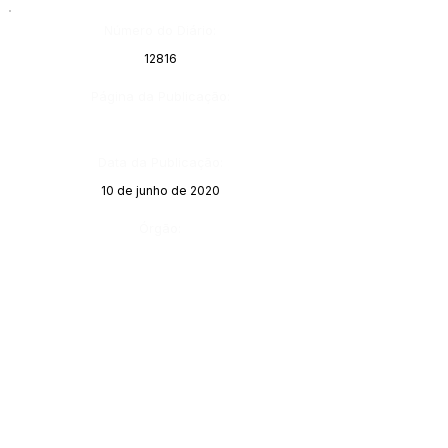
Número do Diário:
12816
Página da Publicação:
Data da Publicação:
10 de junho de 2020
Órgão: