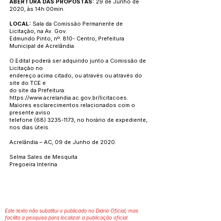
ABERTURA DAS PROPOSTAS:
29 de Junho de
2020, às 14h:00min.
LOCAL:
Sala da Comissão Permanente de
Licitação, na Av. Gov.
Edmundo Pinto, nº. 810- Centro, Prefeitura
Municipal de Acrelândia.
O Edital poderá ser adquirido junto a Comissão de
Licitação no
endereço acima citado, ou através ou através do
site do TCE e
do site da Prefeitura:
https://www.acrelandia.ac.gov.br/licitacoes.
Maiores esclarecimentos relacionados com o
presente aviso
telefone
(68) 3235-1173
, no horário de expediente,
nos dias úteis.
Acrelândia – AC, 09 de Junho de 2020.
Selma Sales de Mesquita
Pregoeira Interina
Este texto não substitui o publicado no Diário Oficial, mas
facilita a pesquisa para localizar a publicação oficial.