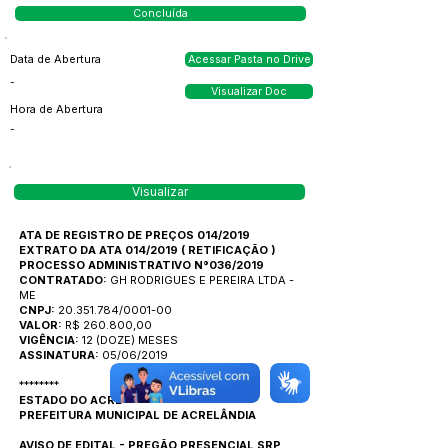
Concluída
Data de Abertura
Acessar Pasta no Drive
-
Visualizar Doc
Hora de Abertura
-
Visualizar
ATA DE REGISTRO DE PREÇOS 014/2019
EXTRATO DA ATA 014/2019
(
RETIFICAÇÃO
)
PROCESSO ADMINISTRATIVO N°036/2019
CONTRATADO:
GH RODRIGUES E PEREIRA LTDA -
ME
CNPJ:
20.351.784/0001-00
VALOR:
R$ 260.800,00
VIGÊNCIA:
12 (DOZE) MESES
ASSINATURA:
05/06/2019
********
ESTADO DO ACRE
PREFEITURA MUNICIPAL DE ACRELÂNDIA
AVISO DE EDITAL - PREGÃO PRESENCIAL SRP