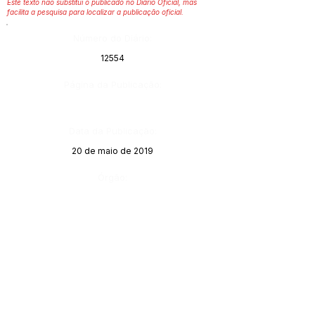
Este texto não substitui o publicado no Diário Oficial, mas
facilita a pesquisa para localizar a publicação oficial.
Número do Diário:
12554
Página da Publicação:
Data da Publicação:
20 de maio de 2019
Órgão: