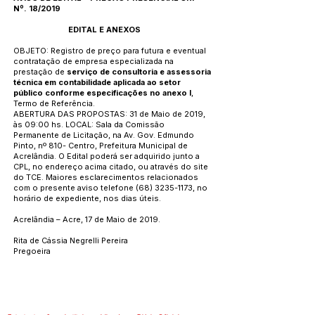
Nº. 18/2019
EDITAL E ANEXOS
OBJETO: Registro de preço para futura e eventual
contratação de empresa especializada na
prestação de
serviço de consultoria e assessoria
técnica em contabilidade aplicada ao setor
público conforme especificações no anexo I
,
Termo de Referência.
ABERTURA DAS PROPOSTAS: 31 de Maio de 2019,
às 09:00 hs. LOCAL: Sala da Comissão
Permanente de Licitação, na Av. Gov. Edmundo
Pinto, nº 810- Centro, Prefeitura Municipal de
Acrelândia. O Edital poderá ser adquirido junto a
CPL, no endereço acima citado, ou através do site
do TCE. Maiores esclarecimentos relacionados
com o presente aviso telefone
(68) 3235-1173
, no
horário de expediente, nos dias úteis.
Acrelândia – Acre, 17 de Maio de 2019.
Rita de Cássia Negrelli Pereira
Pregoeira