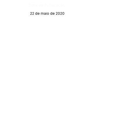
Data da Publicação:
22 de maio de 2020
Órgão:
SERVIÇO DE ATENDIMENTO AO CIDADÃO 