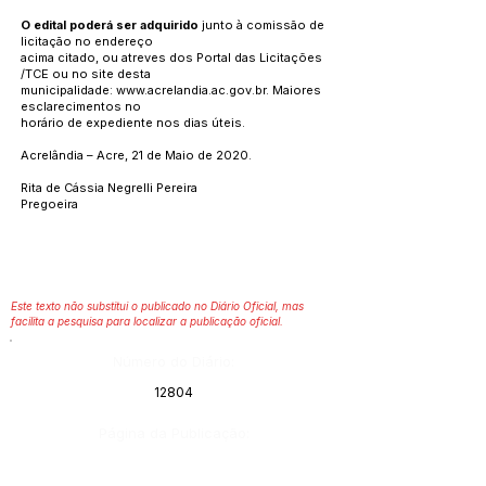
O edital poderá ser adquirido
junto à comissão de
licitação no endereço
acima citado, ou atreves dos Portal das Licitações
/TCE ou no site desta
municipalidade:
www.acrelandia.ac.gov.br
. Maiores
esclarecimentos no
horário de expediente nos dias úteis.
Acrelândia – Acre, 21 de Maio de 2020.
Rita de Cássia Negrelli Pereira
Pregoeira
Este texto não substitui o publicado no Diário Oficial, mas
facilita a pesquisa para localizar a publicação oficial.
Número do Diário:
12804
Página da Publicação: