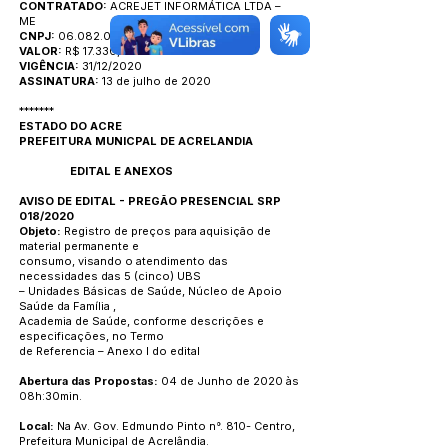
CONTRATADO:
ACREJET INFORMÁTICA LTDA –
ME
CNPJ:
06.082.078/0001-89
VALOR:
R$ 17.330,50
VIGÊNCIA:
31/12/2020
ASSINATURA:
13 de julho de 2020
*******
ESTADO DO ACRE
PREFEITURA MUNICPAL DE ACRELANDIA
EDITAL E ANEXOS
AVISO DE EDITAL - PREGÃO PRESENCIAL SRP
018/2020
Objeto:
Registro de preços para aquisição de
material permanente e
consumo, visando o atendimento das
necessidades das 5 (cinco) UBS
– Unidades Básicas de Saúde, Núcleo de Apoio
Saúde da Família ,
Academia de Saúde, conforme descrições e
especificações, no Termo
de Referencia – Anexo I do edital
Abertura das Propostas:
04 de Junho de 2020 às
08h:30min.
Local:
Na Av. Gov. Edmundo Pinto n°. 810- Centro,
Prefeitura Municipal de Acrelândia.