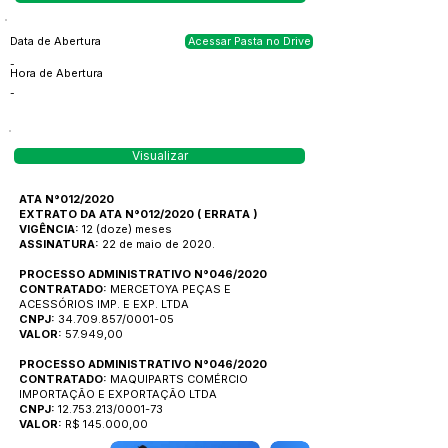
Data de Abertura
Acessar Pasta no Drive
-
Hora de Abertura
-
Visualizar
ATA N°012/2020
EXTRATO DA ATA N°012/2020
(
ERRATA
)
VIGÊNCIA:
12 (doze) meses
ASSINATURA:
22 de maio de 2020.
PROCESSO ADMINISTRATIVO N°046/2020
CONTRATADO:
MERCETOYA PEÇAS E
ACESSÓRIOS IMP. E EXP. LTDA
CNPJ:
34.709.857/0001-05
VALOR:
57.949,00
PROCESSO ADMINISTRATIVO N°046/2020
CONTRATADO:
MAQUIPARTS COMÉRCIO
IMPORTAÇÃO E EXPORTAÇÃO LTDA
CNPJ:
12.753.213/0001-73
VALOR:
R$ 145.000,00