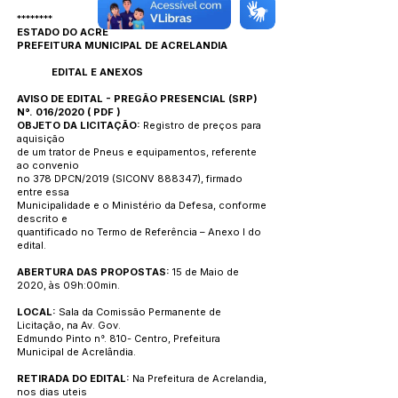
********
ESTADO DO ACRE
PREFEITURA MUNICIPAL DE ACRELANDIA
EDITAL E ANEXOS
AVISO DE EDITAL - PREGÃO PRESENCIAL (SRP)
N°. 016/2020
(
PDF
)
OBJETO DA LICITAÇÃO:
Registro de preços para
aquisição
de um trator de Pneus e equipamentos, referente
ao convenio
no 378 DPCN/2019 (SICONV 888347), firmado
entre essa
Municipalidade e o Ministério da Defesa, conforme
descrito e
quantificado no Termo de Referência – Anexo I do
edital.
ABERTURA DAS PROPOSTAS:
15 de Maio de
2020, às 09h:00min.
LOCAL:
Sala da Comissão Permanente de
Licitação, na Av. Gov.
Edmundo Pinto n°. 810- Centro, Prefeitura
Municipal de Acrelândia.
RETIRADA DO EDITAL:
Na Prefeitura de Acrelandia,
nos dias uteis