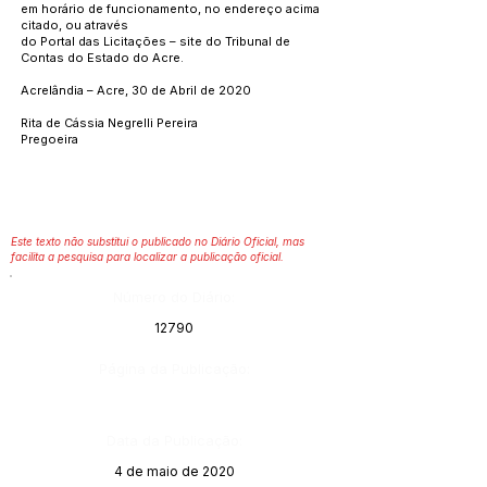
em horário de funcionamento, no endereço acima
citado, ou através
do Portal das Licitações – site do Tribunal de
Contas do Estado do Acre.
Acrelândia – Acre, 30 de Abril de 2020
Rita de Cássia Negrelli Pereira
Pregoeira
Este texto não substitui o publicado no Diário Oficial, mas
facilita a pesquisa para localizar a publicação oficial.
Número do Diário:
12790
Página da Publicação:
Data da Publicação:
4 de maio de 2020