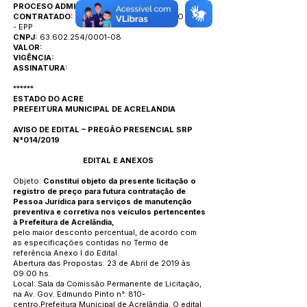
PROCESO ADMINISTRATIVO N° 027/2019
CONTRATADO:
TORNEARIA TIP E COMÉRCIO LTDA
- EPP
CNPJ:
63.602.254/0001-08
VALOR:
VIGÊNCIA:
ASSINATURA:
******
ESTADO DO ACRE
PREFEITURA MUNICIPAL DE ACRELANDIA
AVISO DE EDITAL – PREGÃO PRESENCIAL SRP
N°014/2019
EDITAL E ANEXOS
Objeto:
Constitui objeto da presente licitação o
registro de preço para futura contratação de
Pessoa Jurídica para serviços de manutenção
preventiva e corretiva nos veículos pertencentes
à Prefeitura de Acrelândia,
pelo maior desconto percentual, de acordo com
as especificações contidas no Termo de
referência Anexo I do Edital.
Abertura das Propostas: 23 de Abril de 2019 às
09:00 hs.
Local: Sala da Comissão Permanente de Licitação,
na Av. Gov. Edmundo Pinto n°. 810-
centro,Prefeitura Municipal de Acrelândia. O edital