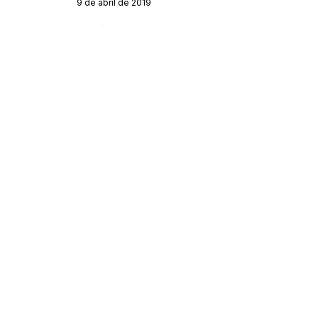
9 de abril de 2019
Órgão:
SERVIÇO DE ATENDIMENTO AO CIDADÃO 
(SIC) E OUVIDORIA
Prefeitura de Acrelândia - Estado do Acre