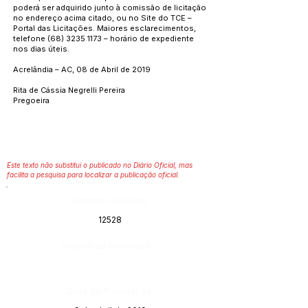
poderá ser adquirido junto à comissão de licitação
no endereço acima citado, ou no Site do TCE –
Portal das Licitações. Maiores esclarecimentos,
telefone
(68) 3235 1173
– horário de expediente
nos dias úteis.
Acrelândia – AC, 08 de Abril de 2019
Rita de Cássia Negrelli Pereira
Pregoeira
Este texto não substitui o publicado no Diário Oficial, mas
facilita a pesquisa para localizar a publicação oficial.
Número do Diário:
12528
Página da Publicação:
Data da Publicação: