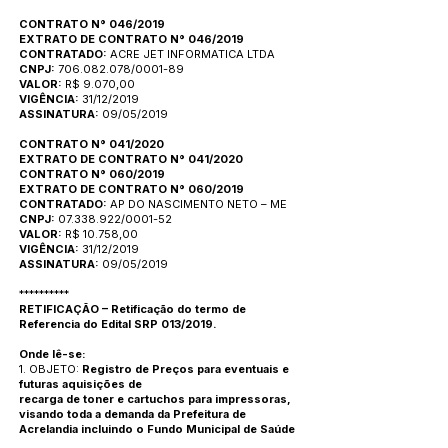
CONTRATO N° 046/2019
EXTRATO DE CONTRATO N° 046/2019
CONTRATADO:
ACRE JET INFORMATICA LTDA
CNPJ:
706.082.078/0001-89
VALOR:
R$ 9.070,00
VIGÊNCIA:
31/12/2019
ASSINATURA:
09/05/2019
CONTRATO N° 041/2020
EXTRATO DE CONTRATO N° 041/2020
CONTRATO N° 060/2019
EXTRATO DE CONTRATO N° 060/2019
CONTRATADO:
AP DO NASCIMENTO NETO – ME
CNPJ:
07.338.922/0001-52
VALOR:
R$ 10.758,00
VIGÊNCIA:
31/12/2019
ASSINATURA:
09/05/2019
**********
RETIFICAÇÃO – Retificação do termo de
Referencia do Edital SRP 013/2019.
Onde lê-se:
1. OBJETO:
Registro de Preços para eventuais e
futuras aquisições de
recarga de toner e cartuchos para impressoras,
visando toda a demanda da Prefeitura de
Acrelandia incluindo o Fundo Municipal de Saúde