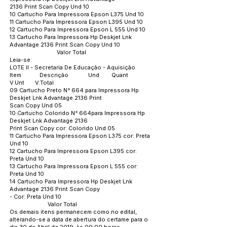
2136 Print Scan Copy Und 10
10 Cartucho Para Impressora Epson L375 Und 10
11 Cartucho Para Impressora Epson L395 Und 10
12 Cartucho Para Impressora Epson L 555 Und 10
13 Cartucho Para Impressora Hp Deskjet Lnk
Advantage 2136 Print Scan Copy Und 10
Valor Total
Leia-se:
LOTE II - Secretaria De Educação - Aquisição
Item Descrição Und Quant
V.Unt V.Total
09 Cartucho Preto N° 664 para Impressora Hp
Deskjet Lnk Advantage 2136 Print
Scan Copy Und 05
10 Cartucho Colorido N° 664para Impressora Hp
Deskjet Lnk Advantage 2136
Print Scan Copy cor: Colorido Und 05
11 Cartucho Para Impressora Epson L375 cor: Preta
Und 10
12 Cartucho Para Impressora Epson L395 cor:
Preta Und 10
13 Cartucho Para Impressora Epson L 555 cor:
Preta Und 10
14 Cartucho Para Impressora Hp Deskjet Lnk
Advantage 2136 Print Scan Copy
- Cor: Preta Und 10
Valor Total
Os demais itens permanecem como no edital,
alterando-se a data de abertura do certame para o