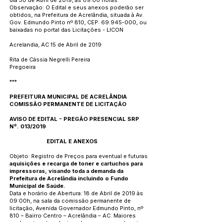
dia 30 de Abril de 2019, às 09:00 horas.
Observação: O Edital e seus anexos poderão ser
obtidos, na Prefeitura de Acrelândia, situada à Av.
Gov. Edmundo Pinto nº 810, CEP: 69.945-000, ou
baixadas no portal das Licitações - LICON
Acrelandia, AC 15 de Abril de 2019
Rita de Cássia Negrelli Pereira
Pregoeira
***
PREFEITURA MUNICIPAL DE ACRELÂNDIA
COMISSÃO PERMANENTE DE LICITAÇÃO
AVISO DE EDITAL - PREGÃO PRESENCIAL SRP
Nº. 013/2019
EDITAL E ANEXOS
Objeto: Registro de Preços para eventual e futuras
aquisições e recarga de toner e cartuchos para
impressoras, visando toda a demanda da
Prefeitura de Acrelândia incluindo o Fundo
Municipal de Saúde.
Data e horário de Abertura: 18 de Abril de 2019 às
09:00h, na sala da comissão permanente de
licitação, Avenida Governador Edmundo Pinto, nº
810 – Bairro Centro – Acrelândia – AC. Maiores