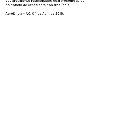
esclarecimento relacionados com presente aviso
no horário de expediente nos dias úteis.
Acrelândia – AC, 04 de Abril de 2019.
Selma Sales de Mesquita
Pregoeira
Este texto não substitui o publicado no Diário Oficial, mas
facilita a pesquisa para localizar a publicação oficial.
Número do Diário:
12533
Página da Publicação:
Data da Publicação:
16 de abril de 2019
Órgão: