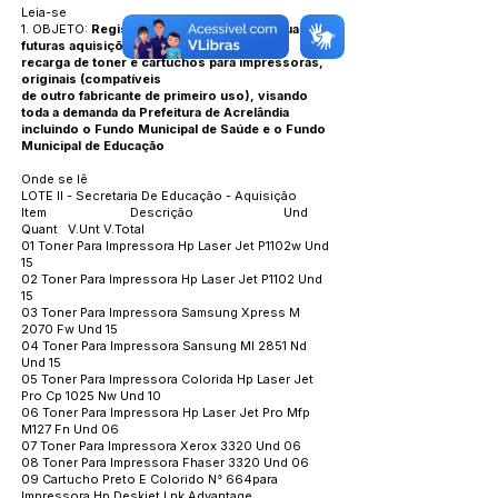
Leia-se
1. OBJETO:
Registro de Preços para eventuais e
futuras aquisições de
recarga de toner e cartuchos para impressoras,
originais (compatíveis
de outro fabricante de primeiro uso), visando
toda a demanda da Prefeitura de Acrelândia
incluindo o Fundo Municipal de Saúde e o Fundo
Municipal de Educação
Onde se lê
LOTE II - Secretaria De Educação - Aquisição
Item Descrição Und
Quant V.Unt V.Total
01 Toner Para Impressora Hp Laser Jet P1102w Und
15
02 Toner Para Impressora Hp Laser Jet P1102 Und
15
03 Toner Para Impressora Samsung Xpress M
2070 Fw Und 15
04 Toner Para Impressora Sansung Ml 2851 Nd
Und 15
05 Toner Para Impressora Colorida Hp Laser Jet
Pro Cp 1025 Nw Und 10
06 Toner Para Impressora Hp Laser Jet Pro Mfp
M127 Fn Und 06
07 Toner Para Impressora Xerox 3320 Und 06
08 Toner Para Impressora Fhaser 3320 Und 06
09 Cartucho Preto E Colorido N° 664para
Impressora Hp Deskjet Lnk Advantage