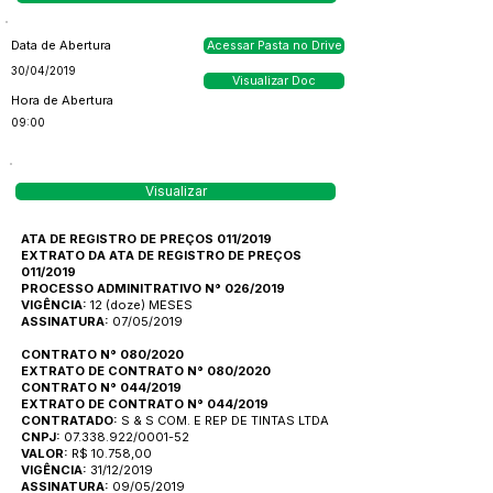
Data de Abertura
Acessar Pasta no Drive
30/04/2019
Visualizar Doc
Hora de Abertura
09:00
Visualizar
ATA DE REGISTRO DE PREÇOS 011/2019
EXTRATO DA ATA DE REGISTRO DE PREÇOS
011/2019
PROCESSO ADMINITRATIVO N° 026/2019
VIGÊNCIA:
12 (doze) MESES
ASSINATURA:
07/05/2019
CONTRATO N° 080/2020
EXTRATO DE CONTRATO N° 080/2020
CONTRATO N° 044/2019
EXTRATO DE CONTRATO N° 044/2019
CONTRATADO:
S & S COM. E REP DE TINTAS LTDA
CNPJ:
07.338.922/0001-52
VALOR:
R$ 10.758,00
VIGÊNCIA:
31/12/2019
ASSINATURA:
09/05/2019