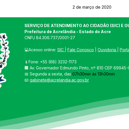
2 de março de 2020
SERVIÇO DE ATENDIMENTO AO CIDADÃO (SIC) E O
Prefeitura de Acrelândia - Estado do Acre
CNPJ 
84.306.737/0001-27
💻Acesso online: 
SIC 
| 
Fale Conosco
 | 
Ouvidoria
| 
Port
📱Fone: +55 
(68) 3232-1173
🏢 
Av. Governador Edmundo Pinto, nº 810 CEP 69945-0
📅 Segunda a sexta, das 
07h30min às 13h30min
📧 
gabinete@acrelandia.ac.gov.br