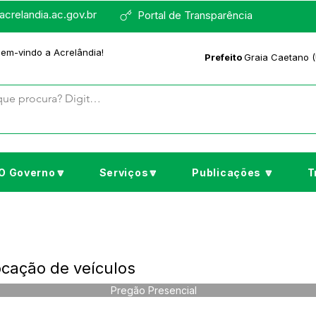
crelandia.ac.gov.br
Portal de Transparência
bem-vindo a Acrelândia!
Prefeito
Graia Caetano (
O Governo🔽
Serviços🔽
Publicações 🔽
T
ocação de veículos
Pregão Presencial