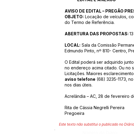
AVISO DE EDITAL – PREGÃO PRE
OBJETO:
Locação de veículos, co
do Termo de Referência.
ABERTURA DAS PROPOSTAS:
13
LOCAL:
Sala da Comissão Permanen
Edmundo Pinto, nº 810- Centro, Pre
O Edital poderá ser adquirido junt
no endereço acima citado. Ou no si
Licitações. Maiores esclareciment
aviso telefone
(68) 3235-1173, no
nos dias úteis.
Acrelândia – AC, 28 de fevereiro 
Rita de Cássia Negrelli Pereira
Pregoeira
Este texto não substitui o publicado no Diário
Número do Diário: