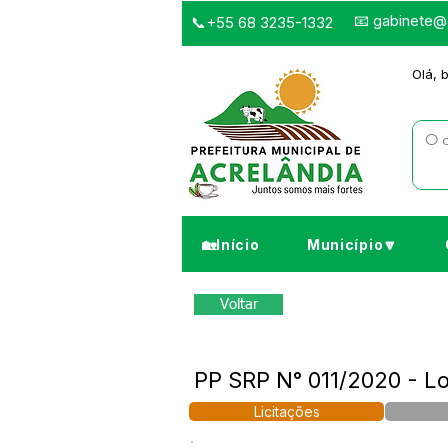
📧
gabinete@a
📞+55 68 3235-1332
Olá, 
🏡Início
Município🔽
Voltar
PP SRP N° 011/2020 - L
Licitações