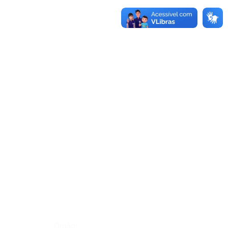
Órgão: