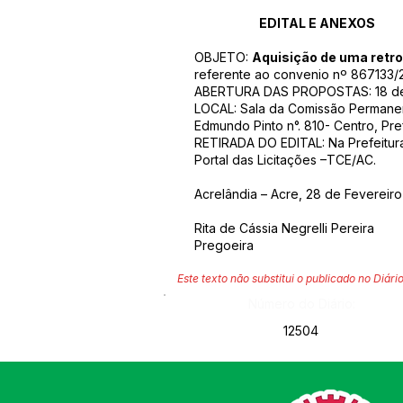
EDITAL E ANEXOS
OBJETO:
Aquisição de uma retr
referente ao convenio nº 867133/
ABERTURA DAS PROPOSTAS: 18 de 
LOCAL: Sala da Comissão Permanent
Edmundo Pinto n°. 810- Centro, Pre
RETIRADA DO EDITAL: Na Prefeitura
Portal das Licitações –TCE/AC.
Acrelândia – Acre, 28 de Fevereiro
Rita de Cássia Negrelli Pereira
Pregoeira
Este texto não substitui o publicado no Diário
Número do Diário:
12504