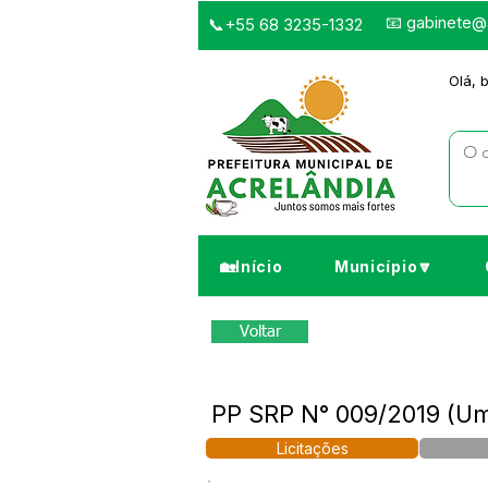
📧
gabinete@a
📞+55 68 3235-1332
Olá, 
🏡Início
Município🔽
Voltar
PP SRP N° 009/2019 (Um
Licitações