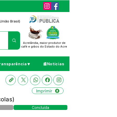
União Brasil)
Acrelândia, maior produtor de
café
e grãos do Estado do Acre
ransparência🔽
📰Notícias
Imprimir
olas)
Concluída