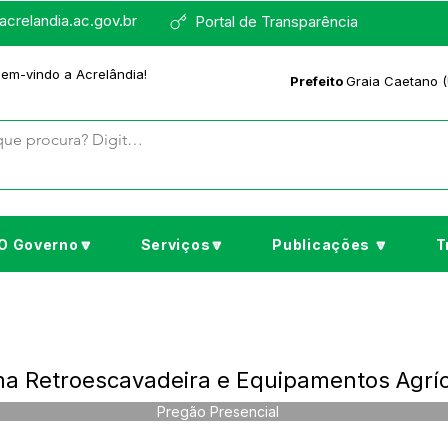
crelandia.ac.gov.br
Portal de Transparência
bem-vindo a Acrelândia!
Prefeito
Graia Caetano (
O Governo🔽
Serviços🔽
Publicações 🔽
T
a Retroescavadeira e Equipamentos Agríc
Pregão Presencial