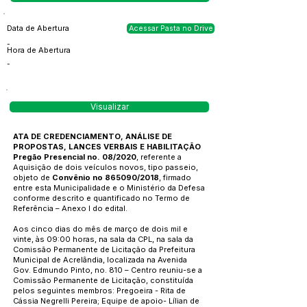
Data de Abertura
Acessar Pasta no Drive
-
Hora de Abertura
-
Visualizar
ATA DE CREDENCIAMENTO, ANÁLISE DE
PROPOSTAS, LANCES VERBAIS E HABILITAÇÃO
Pregão Presencial no. 08/2020
, referente a
Aquisição de dois veículos novos, tipo passeio,
objeto de
Convênio no 865090/2018
, firmado
entre esta Municipalidade e o Ministério da Defesa
conforme descrito e quantificado no Termo de
Referência – Anexo I do edital.
Aos cinco dias do mês de março de dois mil e
vinte, às 09:00 horas, na sala da CPL, na sala da
Comissão Permanente de Licitação da Prefeitura
Municipal de Acrelândia, localizada na Avenida
Gov. Edmundo Pinto, no. 810 – Centro reuniu-se a
Comissão Permanente de Licitação, constituída
pelos seguintes membros: Pregoeira - Rita de
Cássia Negrelli Pereira; Equipe de apoio- Lílian de