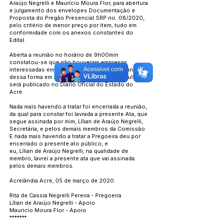
Araújo Negrelli e Maurício Moura Flor, para abertura
e julgamento dos envelopes Documentação e
Proposta do Pregão Presencial SRP no. 08/2020,
pelo critério de menor preço por item, tudo em
conformidade com os anexos constantes do
Edital.
Aberta a reunião no horário de 9h00min
constatou-se que não houveram empresas
interessadas em participar do certame, restando
dessa forma em LICITAÇÃO DESERTA. O resultado
será publicado no Diário Oficial do Estado do
Acre.
Nada mais havendo a tratar foi encerrada a reunião,
da qual para constar foi lavrada a presente Ata, que
segue assinada por mim, Lílian de Araújo Negrelli,
Secretária, e pelos demais membros da Comissão
E nada mais havendo a tratar a Pregoeira deu por
encerrado o presente ato público, e
eu, Lílian de Araújo Negrelli, na qualidade de
membro, lavrei a presente ata que vai assinada
pelos demais membros.
Acrelândia Acre, 05 de março de 2020.
Rita de Cassia Negrelli Pereira - Pregoeira
Lílian de Araújo Negrelli - Apoio
Mauricio Moura Flor - Apoio
*******