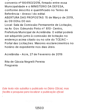
convenio nº 864163/2018, firmado entre essa
Municipalidade e o MINISTERIO DA DEFESA,
conforme descrito e quantificado no Termo de
Referência – Anexo I do edital.
ABERTURA DAS PROPOSTAS: 15 de Março de 2019,
às 09:00hs:00 min
Local: Sala da Comissão Permanente de Licitação,
na Av. Gov. Edmundo Pinto n°. 810- Centro,
Prefeitura Municipal de Acrelândia. O edital poderá
ser adquirido junto à comissão de licitação no
endereço acima citado ou no site do TCE/AC –
Portal das Licitações. Maiores esclarecimentos no
horário de expediente nos dias úteis.
Acrelândia – Acre, 27 de Fevereiro de 2019.
Rita de Cássia Negrelli Pereira
Pregoeira
Este texto não substitui o publicado no Diário Oficial, mas
facilita a pesquisa para localizar a publicação oficial.
Número do Diário:
12503