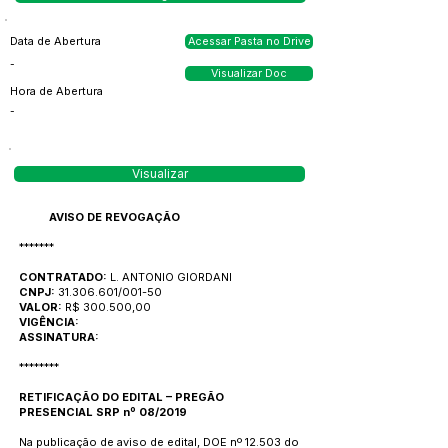
Data de Abertura
Acessar Pasta no Drive
-
Visualizar Doc
Hora de Abertura
-
Visualizar
AVISO DE REVOGAÇÃO
*******
CONTRATADO:
L. ANTONIO GIORDANI
CNPJ:
31.306.601
/001-50
VALOR:
R$ 300.500,00
VIGÊNCIA:
ASSINATURA:
********
RETIFICAÇÃO DO EDITAL – PREGÃO
PRESENCIAL SRP nº 08/2019
Na publicação de aviso de edital, DOE nº 12.503 do