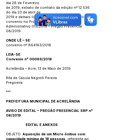
dia 28 de Fevereiro
de 2019, extrato de contrato da edição nº 12.536
do dia 23 de abril de
2019 e demais locais onde constar o número de
convenio no Processo
Administrativo 013/2019 – Pregão Presencial
08/2019
ONDE LÊ – SE:
convenio nº 864163/2018
LEIA-SE:
Convenio nº 00069/2018
Acrelândia – Acre, 13 de Maio de 2019.
Rita de Cássia Negrelli Pereira
Pregoeira
***
PREFEITURA MUNICIPAL DE ACRELÂNDIA
AVISO DE EDITAL – PREGÃO PRESENCIAL SRP nº
08/2019
EDITAL E ANEXOS
OBJETO:
Aquisição de um Micro ônibus com
capacidade mínima de 18 pessoas,
referente ao