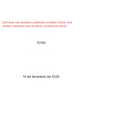
Este texto não substitui o publicado no Diário Oficial, mas
facilita a pesquisa para localizar a publicação oficial.
Número do Diário:
12740
Página da Publicação:
Data da Publicação:
14 de fevereiro de 2020
Órgão: