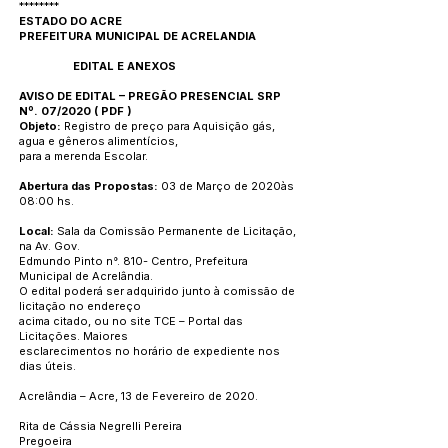
********
ESTADO DO ACRE
PREFEITURA MUNICIPAL DE ACRELANDIA
EDITAL E ANEXOS
AVISO DE EDITAL – PREGÃO PRESENCIAL SRP
Nº. 07/2020
(
PDF
)
Objeto:
Registro de preço para Aquisição gás,
agua e gêneros alimentícios,
para a merenda Escolar.
Abertura das Propostas:
03 de Março de 2020às
08:00 hs.
Local:
Sala da Comissão Permanente de Licitação,
na Av. Gov.
Edmundo Pinto n°. 810- Centro, Prefeitura
Municipal de Acrelândia.
O edital poderá ser adquirido junto à comissão de
licitação no endereço
acima citado, ou no site TCE – Portal das
Licitações. Maiores
esclarecimentos no horário de expediente nos
dias úteis.
Acrelândia – Acre, 13 de Fevereiro de 2020.
Rita de Cássia Negrelli Pereira
Pregoeira