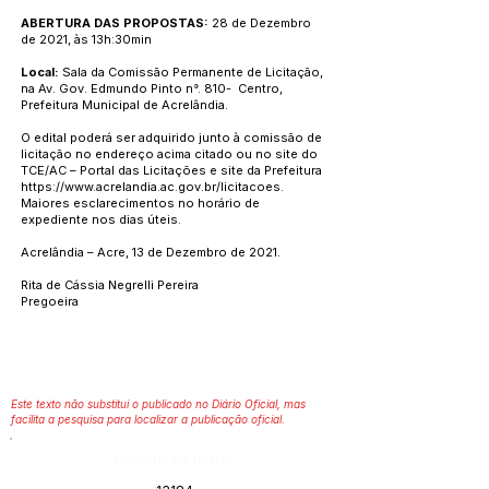
ABERTURA DAS PROPOSTAS:
28 de Dezembro
de 2021, às 13h:30min
Local:
Sala da Comissão Permanente de Licitação,
na Av. Gov. Edmundo Pinto n°. 810- Centro,
Prefeitura Municipal de Acrelândia.
O edital poderá ser adquirido junto à comissão de
licitação no endereço acima citado ou no site do
TCE/AC – Portal das Licitações e site da Prefeitura
https://www.acrelandia.ac.gov.br/licitacoes.
Maiores esclarecimentos no horário de
expediente nos dias úteis.
Acrelândia – Acre, 13 de Dezembro de 2021.
Rita de Cássia Negrelli Pereira
Pregoeira
Este texto não substitui o publicado no Diário Oficial, mas
facilita a pesquisa para localizar a publicação oficial.
Número do Diário: