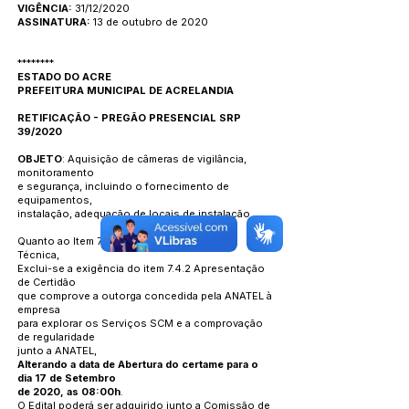
VIGÊNCIA:
31/12/2020
ASSINATURA:
13 de outubro de 2020
********
ESTADO DO ACRE
PREFEITURA MUNICIPAL DE ACRELANDIA
RETIFICAÇÃO - PREGÃO PRESENCIAL SRP
39/2020
OBJETO
: Aquisição de câmeras de vigilância,
monitoramento
e segurança, incluindo o fornecimento de
equipamentos,
instalação, adequação de locais de instalação.
Quanto ao Item 7.4 do Edital - Qualificação
Técnica,
Exclui-se a exigência do item 7.4.2 Apresentação
de Certidão
que comprove a outorga concedida pela ANATEL à
empresa
para explorar os Serviços SCM e a comprovação
de regularidade
junto a ANATEL,
Alterando a data de Abertura do certame para o
dia 17 de Setembro
de 2020, as 08:00h
.
O Edital poderá ser adquirido junto a Comissão de