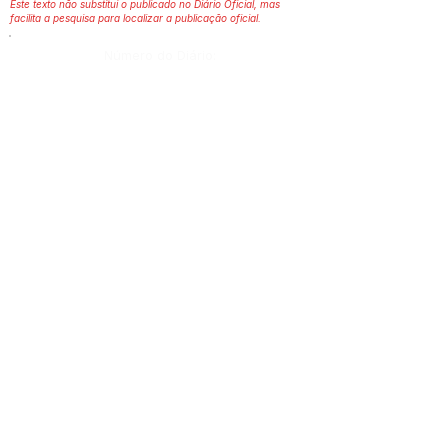
Este texto não substitui o publicado no Diário Oficial, mas
facilita a pesquisa para localizar a publicação oficial.
Número do Diário:
12869
Página da Publicação:
Data da Publicação:
28 de agosto de 2020
Órgão: