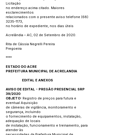
Licitação
no endereço acima citado. Maiores
esclarecimentos
relacionados com o presente aviso telefone (68)
3235-1173,
no horário de expediente, nos dias úteis
Acrelândia – AC, 02 de Setembro de 2020.
Rita de Cássia Negrelli Pereira
Pregoeira
****
ESTADO DO ACRE
PREFEITURA MUNICIPAL DE ACRELANDIA
EDITAL E ANEXOS
AVISO DE EDITAL - PREGÃO PRESENCIAL SRP
39/2020
OBJETO:
Registro de preços para futura e
eventual Aquisição
de câmeras de vigilância, monitoramento e
segurança, incluindo
o fornecimento de equipamentos, instalação,
adequação de locais
de instalação, funcionamento e treinamento, para
atender às
necessidades da Prefeitura Municipal de