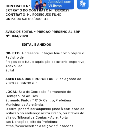
CONTRATO N° 132/2021
EXTRATO DO CONTRATO Nº 132/2021
CONTRATO:
HJ RODRIGUES FILHO
CNPJ:
00.531.615/0001-44
AVISO DE EDITAL - PREGÃO PRESENCIAL SRP
Nº. 034/2020
EDITAL E ANEXOS
OBJETO:
A presente licitação tem como objeto o
Registro de
Preços para futura aquisição de material esportivo,
Anexo I do
Edital
ABERTURA DAS PROPOSTAS:
21 de Agosto de
2020 às 08h:30 min.
LOCAL
: Sala da Comissão Permanente de
Licitação, na Av. Gov.
Edmundo Pinto n°. 810- Centro, Prefeitura
Municipal de Acrelândia.
O edital poderá ser adquirido junto à comissão de
licitação no endereço acima citado, ou através do
site do Tribunal de Contas – Acre, Portal
das Licitações; site da Prefeitura:
https://www.acrelandia.ac.gov.br/licitacoes.