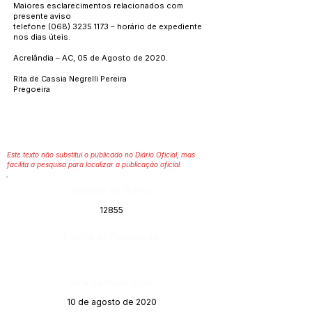
Maiores esclarecimentos relacionados com
presente aviso
telefone
(068) 3235 1173
– horário de expediente
nos dias úteis.
Acrelândia – AC, 05 de Agosto de 2020.
Rita de Cassia Negrelli Pereira
Pregoeira
Este texto não substitui o publicado no Diário Oficial, mas
facilita a pesquisa para localizar a publicação oficial.
Número do Diário:
12855
Página da Publicação:
Data da Publicação:
10 de agosto de 2020