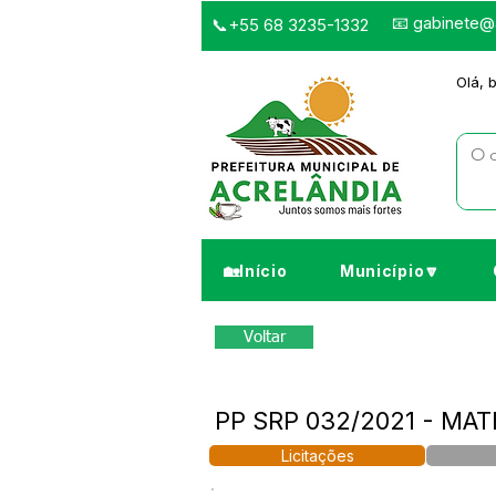
📧
gabinete@a
📞+55 68 3235-1332
Olá, 
🏡Início
Município🔽
Voltar
PP SRP 032/2021 - MA
Licitações