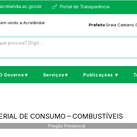
crelandia.ac.gov.br
Portal de Transparência
bem-vindo a Acrelândia!
Prefeito
Graia Caetano (
O Governo🔽
Serviços🔽
Publicações 🔽
T
TERIAL DE CONSUMO – COMBUSTÍVEIS
Pregão Presencial