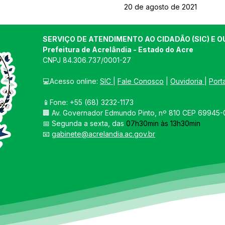
20 de agosto de 2021
SERVIÇO DE ATENDIMENTO AO CIDADÃO (SIC) E O
Prefeitura de Acrelândia - Estado do Acre
CNPJ 
84.306.737/0001-27
💻Acesso online: 
SIC 
| 
Fale Conosco
 | 
Ouvidoria
| 
Port
📱Fone: +55 
(68) 3232-1173
🏢 
Av. Governador Edmundo Pinto, nº 810 CEP 69945-0
📅 Segunda a sexta, das 
07h30min às 13h30min
📧 
gabinete@acrelandia.ac.gov.br