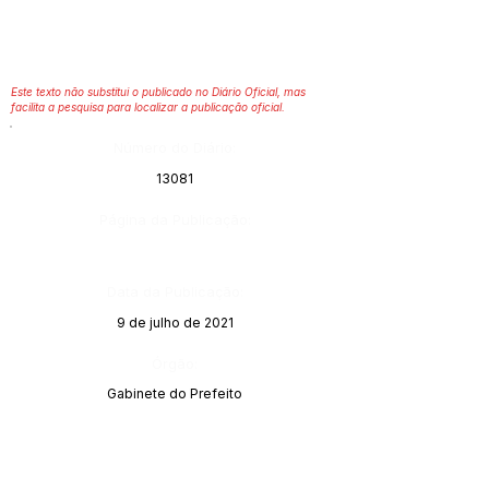
Este texto não substitui o publicado no Diário Oficial, mas
facilita a pesquisa para localizar a publicação oficial.
Número do Diário:
13081
Página da Publicação:
Data da Publicação:
9 de julho de 2021
Órgão:
Gabinete do Prefeito