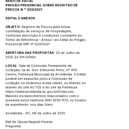
AVISO DE EDITAL
PREGÃO PRESENCIAL SOBRE REGISTRO DE
PREÇOS N.º 023/2021
EDITAL E ANEXOS
OBJETO:
Registro de Preços para futura
contratação de serviços de hospedagem,
conforme descrição e condições constante do
Termo de Referência – Anexo I do Edital do Pregão
Presencial SRP nº 023/2021
ABERTURA DAS PROPOSTAS:
22 de Julho de
2021, às 10h:00min.
LOCAL:
Sala da Comissão Permanente de
Licitação, na Av. Gov. Edmundo Pinto, nº. 810-
Centro, Prefeitura Municipal de Acrelândia. O Edital
poderá ser adquirido junto a Comissão de
Licitação no endereço acima citado, ou através ou
através do site do TCE e do site da Prefeitura:
https://www.acrelandia.ac.gov.br/licitacoes.
Maiores esclarecimentos relacionados com o
presente aviso telefone
(68) 3235-1173
, no horário
de expediente, nos dias úteis.
Acrelândia – AC, 08 de Julho de 2021.
Rita de Cássia Negrelli Pereira
Pregoeira