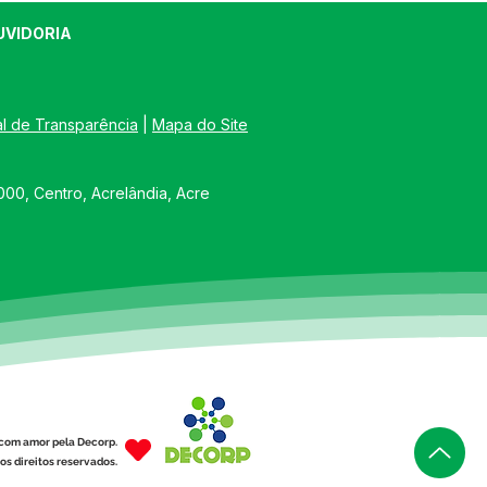
UVIDORIA
al de Transparência
 | 
Mapa do Site
00, Centro, Acrelândia, Acre
com amor pela Decorp.
os direitos reservados.