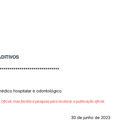
DITIVOS
******************************
dico hospitalar e odontológico.
 Oficial, mas facilita a pesquisa para localizar a publicação oficial.
Página da Publicação:
Data da Publicação:
30 de junho de 2023