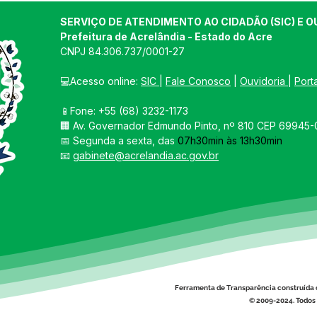
SERVIÇO DE ATENDIMENTO AO CIDADÃO (SIC) E O
Prefeitura de Acrelândia - Estado do Acre
CNPJ 
84.306.737/0001-27
💻Acesso online: 
SIC 
| 
Fale Conosco
 | 
Ouvidoria
| 
Port
📱Fone: +55 
(68) 3232-1173
🏢 
Av. Governador Edmundo Pinto, nº 810 CEP 69945-0
📅 Segunda a sexta, das 
07h30min às 13h30min
📧 
gabinete@acrelandia.ac.gov.br
Ferramenta de Transparência construída 
© 2009-2024. Todos 