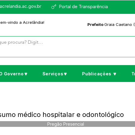
crelandia.ac.gov.br
Portal de Transparência
bem-vindo a Acrelândia!
Prefeito
Graia Caetano (
O Governo🔽
Serviços🔽
Publicações 🔽
T
umo médico hospitalar e odontológico
Pregão Presencial