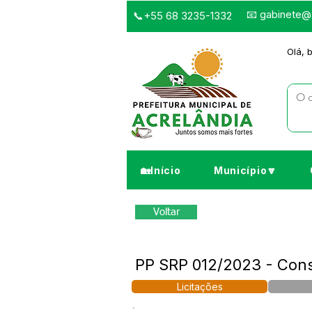
📧
gabinete@a
📞+55 68 3235-1332
Olá, 
🏡Início
Município🔽
Voltar
PP SRP 012/2023 - Cons
Licitações