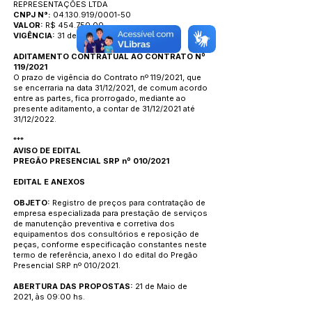
REPRESENTAÇÕES LTDA
CNPJ N°:
04.130.919/0001-50
VALOR:
R$ 454.750,00
VIGÊNCIA:
31 de Dezembro de 2021
ADITAMENTO CONTRATUAL AO CONTRATO Nº
119/2021
O prazo de vigência do Contrato nº 119/2021, que
se encerraria na data 31/12/2021, de comum acordo
entre as partes, fica prorrogado, mediante ao
presente aditamento, a contar de 31/12/2021 até
31/12/2022.
***
AVISO DE EDITAL
PREGÃO PRESENCIAL SRP nº 010/2021
EDITAL E ANEXOS
OBJETO:
Registro de preços para contratação de
empresa especializada para prestação de serviços
de manutenção preventiva e corretiva dos
equipamentos dos consultórios e reposição de
peças, conforme especificação constantes neste
termo de referência, anexo I do edital do Pregão
Presencial SRP nº 010/2021.
ABERTURA DAS PROPOSTAS:
21 de Maio de
2021, às 09:00 hs.