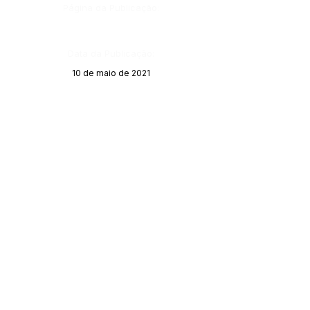
Página da Publicação:
Data da Publicação:
10 de maio de 2021
Órgão:
Sec. Saúde