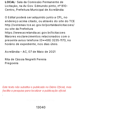
LOCAL:
Sala da Comissão Permanente de
Licitação, na Av.Gov. Edmundo pinto, nº 810-
Centro, Prefeitura Municipal de Acrelândia.
O Edital poderá ser adquirido junto a CPL, no
endereço acima citado, ou através do site do TCE
http://sistemas.tce.ac.gov.br/portaldaslicitacoes/
ou site da Prefeitura
https://www.acrelandia.ac.gov.br/licitacoes
Maiores esclarecimentos relacionados com o
presente aviso telefone (0**68)
3235-1173
, no
horário de expediente, nos dias úteis.
Acrelândia – AC, 07 de Maio de 2021
Rita de Cássia Negrelli Pereira
Pregoeira
Este texto não substitui o publicado no Diário Oficial, mas
facilita a pesquisa para localizar a publicação oficial.
Número do Diário:
13040