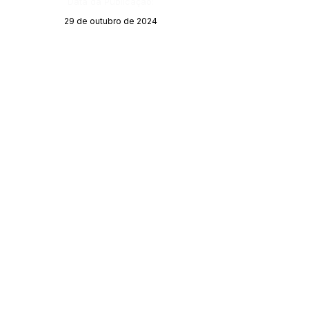
Data da Publicação:
29 de outubro de 2024
Órgão:
Gabinete do Prefeito
SERVIÇO DE ATENDIMENTO AO CIDADÃO 
(SIC) E OUVIDORIA