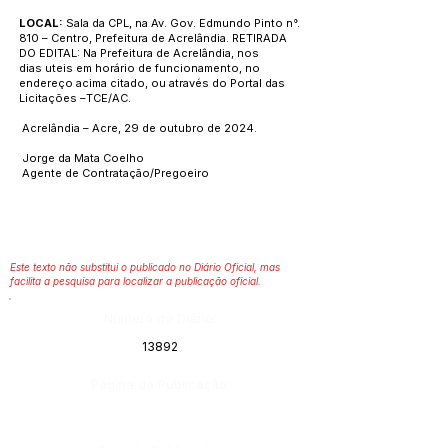
LOCAL:
Sala da CPL, na Av. Gov. Edmundo Pinto n°.
810 – Centro, Prefeitura de Acrelândia. RETIRADA
DO EDITAL: Na Prefeitura de Acrelândia, nos
dias uteis em horário de funcionamento, no
endereço acima citado, ou através do Portal das
Licitações –TCE/AC.
Acrelândia – Acre, 29 de outubro de 2024.
Jorge da Mata Coelho
Agente de Contratação/Pregoeiro
Este texto não substitui o publicado no Diário Oficial, mas
facilita a pesquisa para localizar a publicação oficial.
Número do Diário:
13892
Página da Publicação: