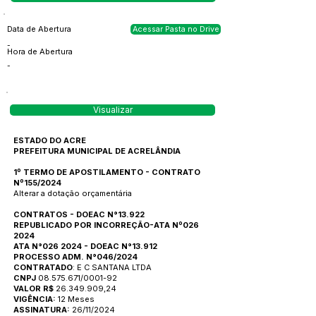
Data de Abertura
Acessar Pasta no Drive
-
Hora de Abertura
-
Visualizar
ESTADO DO ACRE
PREFEITURA MUNICIPAL DE ACRELÂNDIA
1º TERMO DE APOSTILAMENTO - CONTRATO
Nº155/2024
Alterar a dotação orçamentária
CONTRATOS - DOEAC N°13.922
REPUBLICADO POR INCORREÇÃO-ATA Nº026
2024
ATA N°026 2024 - DOEAC N°13.912
PROCESSO ADM. N°046/2024
CONTRATADO
: E C SANTANA LTDA
CNPJ
08.575.671/0001-92
VALOR R$
26.349.909,24
VIGÊNCIA:
12 Meses
ASSINATURA:
26/11/2024