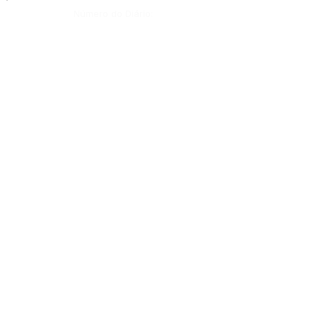
Número do Diário:
14302
Página da Publicação:
Data da Publicação:
8 de julho de 2026
Órgão: