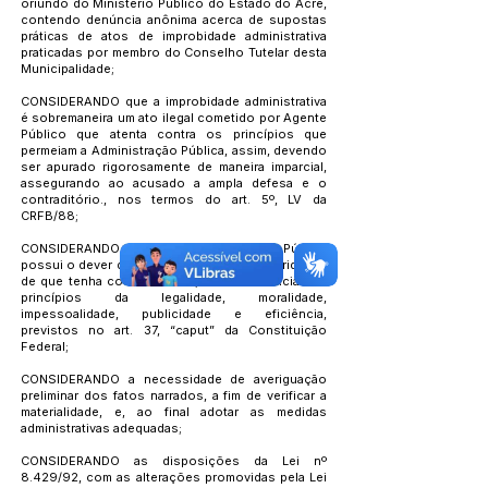
oriundo do Ministério Público do Estado do Acre,
contendo denúncia anônima acerca de supostas
práticas de atos de improbidade administrativa
praticadas por membro do Conselho Tutelar desta
Municipalidade;
CONSIDERANDO que a improbidade administrativa
é sobremaneira um ato ilegal cometido por Agente
Público que atenta contra os princípios que
permeiam a Administração Pública, assim, devendo
ser apurado rigorosamente de maneira imparcial,
assegurando ao acusado a ampla defesa e o
contraditório., nos termos do art. 5º, LV da
CRFB/88;
CONSIDERANDO que a Administração Pública
possui o dever de apurar eventuais irregularidades
de que tenha conhecimento, em observância aos
princípios da legalidade, moralidade,
impessoalidade, publicidade e eficiência,
previstos no art. 37, “caput” da Constituição
Federal;
CONSIDERANDO a necessidade de averiguação
preliminar dos fatos narrados, a fim de verificar a
materialidade, e, ao final adotar as medidas
administrativas adequadas;
CONSIDERANDO as disposições da Lei nº
8.429/92, com as alterações promovidas pela Lei