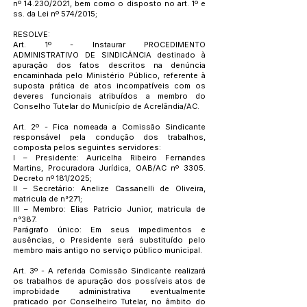
nº 14.230/2021, bem como o disposto no art. 1º e
ss. da Lei nº 574/2015;
RESOLVE:
Art. 1º - Instaurar PROCEDIMENTO
ADMINISTRATIVO DE SINDICÂNCIA destinado à
apuração dos fatos descritos na denúncia
encaminhada pelo Ministério Público, referente à
suposta prática de atos incompatíveis com os
deveres funcionais atribuídos a membro do
Conselho Tutelar do Município de Acrelândia/AC.
Art. 2º - Fica nomeada a Comissão Sindicante
responsável pela condução dos trabalhos,
composta pelos seguintes servidores:
I – Presidente: Auricelha Ribeiro Fernandes
Martins, Procuradora Jurídica, OAB/AC nº 3305.
Decreto nº 181/2025;
II – Secretário: Anelize Cassanelli de Oliveira,
matricula de n°271;
III – Membro: Elias Patricio Junior, matricula de
n°387.
Parágrafo único: Em seus impedimentos e
ausências, o Presidente será substituído pelo
membro mais antigo no serviço público municipal.
Art. 3º - A referida Comissão Sindicante realizará
os trabalhos de apuração dos possíveis atos de
improbidade administrativa eventualmente
praticado por Conselheiro Tutelar, no âmbito do