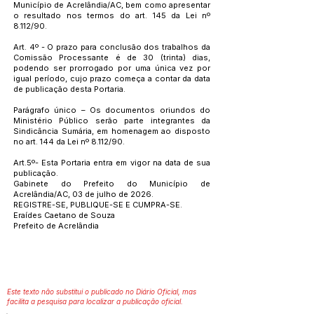
Município de Acrelândia/AC, bem como apresentar
o resultado nos termos do art. 145 da Lei nº
8.112/90.
Art. 4º - O prazo para conclusão dos trabalhos da
Comissão Processante é de 30 (trinta) dias,
podendo ser prorrogado por uma única vez por
igual período, cujo prazo começa a contar da data
de publicação desta Portaria.
Parágrafo único – Os documentos oriundos do
Ministério Público serão parte integrantes da
Sindicância Sumária, em homenagem ao disposto
no art. 144 da Lei nº 8.112/90.
Art.5º- Esta Portaria entra em vigor na data de sua
publicação.
Gabinete do Prefeito do Município de
Acrelândia/AC, 03 de julho de 2026.
REGISTRE-SE, PUBLIQUE-SE E CUMPRA-SE.
Eraídes Caetano de Souza
Prefeito de Acrelândia
Este texto não substitui o publicado no Diário Oficial, mas
facilita a pesquisa para localizar a publicação oficial.