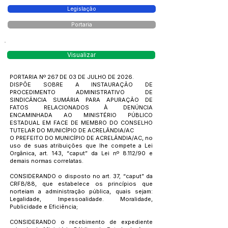
Legislação
Portaria
Visualizar
PORTARIA Nº 267 DE 03 DE JULHO DE 2026.
DISPÔE SOBRE A INSTAURAÇÃO DE
PROCEDIMENTO ADMINISTRATIVO DE
SINDICÂNCIA SUMÁRIA PARA APURAÇÃO DE
FATOS RELACIONADOS À DENÚNCIA
ENCAMINHADA AO MINISTÉRIO PÚBLICO
ESTADUAL EM FACE DE MEMBRO DO CONSELHO
TUTELAR DO MUNICÍPIO DE ACRELÂNDIA/AC
O PREFEITO DO MUNICÍPIO DE ACRELÂNDIA/AC, no
uso de suas atribuições que lhe compete a Lei
Orgânica, art. 143, “caput” da Lei nº 8.112/90 e
demais normas correlatas.
CONSIDERANDO o disposto no art. 37, “caput” da
CRFB/88, que estabelece os princípios que
norteiam a administração pública, quais sejam:
Legalidade, Impessoalidade. Moralidade,
Publicidade e Eficiência;
CONSIDERANDO o recebimento de expediente